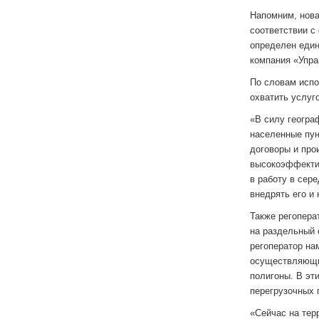
Напомним, нова
соответствии с
определен един
компания «Упра
По словам испо
охватить услуг
«В силу геогра
населенные пун
договоры и про
высокоэффекти
в работу в сер
внедрять его и
Также регопера
на раздельный 
регоператор на
осуществляющим
полигоны. В эт
перегрузочных 
«Сейчас на тер