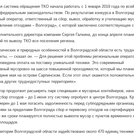
я система обращения ТКО начала работать с 1 января 2019 года по всей
 федеральным законодательством. По результатам конкурса в Волгоград
ый оператор, ответственный за сбор, вывоз, обработку и утилизацию мус
вление отходами – Волгоград», с которой заключено соответствующее 
лнительного директора компании Сергея Галкина, до конца апреля план
ой по вывозу ТКО все поселения региона.
фических и природных особенностей в Волгоградской области есть труд
кты, — сказал он. — Для решения этой проблемы региональным операт
изведена оплата на поставку уникальной техники. Это современный
вный мусоровоз на шасси повышенной проходимости, который мы плани
едине мая на острове Сарпинском. Если этот опыт окажется положитель
 на других труднодоступных территориях».
тор продолжит расширять парк спецмашин и мусорных контейнеров, нач
сбор отходов – до 1 июня эту систему опробуют в центре Волгограда. Кр
мерен до 1 мая погасить задолженность перед субподрядными организа
и за пределами Волгограда сбор и перевозку отходов на сертифицир
и же сроки планируется полностью вывезти мусор с пунктов временного 
площадок.
ритории Волгоградской области задействовано около 470 единиц техники