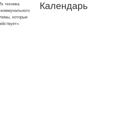
Календарь
Их техника
о-коммунального
блемы, которые
действует».