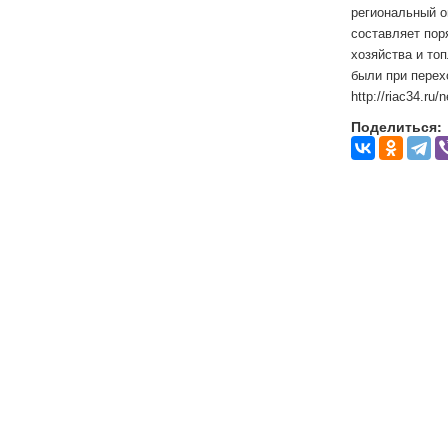
региональный о
составляет пор
хозяйства и то
были при перех
http://riac34.ru
Поделиться: