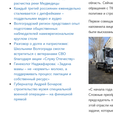
расчистка реки Медведицы
область. Сейча
Каждый третий россиянин еженедельно
обращения с Т
сталкивается с дипфейками –
политике и стр
поддельными видео и аудио
Первое совещан
Волгоградский регион представил опыт
напомнила вице
подготовки общественных
были высказаны
наблюдателей намежрегиональном
круглом столе
Разговор о долге и патриотизме:
Школьники Волгограда смогли
встретиться с ветеранами СВО
благодаря акции «Служу Отечеству»
Гинеколог Наджафарова: «Задача
мамы – не «кормить» молоко, а
поддерживать процесс лактации и
собственный ресурс»
Губернатор Андрей Бочаров:
строительство музея специальной
«С начала года
военной операции— на финишной
Сложные преобр
прямой
председатель 
этой отрасли н
задачи, которы