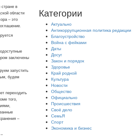
 стране в
Категории
ской области
ора – это
Актуально
соглашение.
Антикоррупционная политика редакции
ируется
Благоустройство
Война с фейками
Даты
нодоступные
Досуг
ором заключены
Закон и порядок
Здоровье
руем запустить
Край родной
ным, будем
Культура
Новости
Общество
нет переходить
Официально
оме того,
Происшествия
циями,
Своё дело
ованные
СемьЯ
хранения –
Спорт
Экономика и бизнес
 –