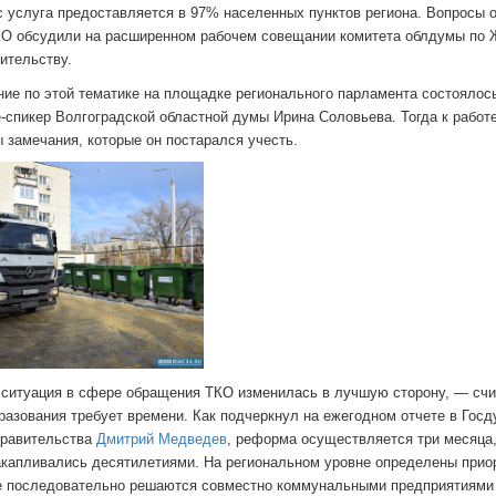
с услуга предоставляется в 97% населенных пунктов региона. Вопросы 
КО обсудили на расширенном рабочем совещании комитета облдумы по
оительству.
ие по этой тематике на площадке регионального парламента состоялось
-спикер Волгоградской областной думы Ирина Соловьева. Тогда к работ
 замечания, которые он постарался учесть.
 ситуация в сфере обращения ТКО изменилась в лучшую сторону, — счи
азования требует времени. Как подчеркнул на ежегодном отчете в Госд
правительства
Дмитрий Медведев
, реформа осуществляется три месяца,
акапливались десятилетиями. На региональном уровне определены прио
е последовательно решаются совместно коммунальными предприятиями 