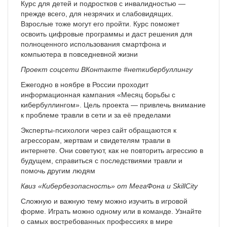
Курс для детей и подростков с инвалидностью —
прежде всего, для незрячих и слабовидящих.
Взрослые тоже могут его пройти. Курс поможет
освоить цифровые программы и даст решения для
полноценного использования смартфона и
компьютера в повседневной жизни
Проект соцсети ВКонтакте #неткибербуллингу
Ежегодно в ноябре в России проходит
информационная кампания «Месяц борьбы с
кибербуллингом». Цель проекта — привлечь внимание
к проблеме травли в сети и за её пределами
Эксперты-психологи через сайт обращаются к
агрессорам, жертвам и свидетелям травли в
интернете. Они советуют, как не повторить агрессию в
будущем, справиться с последствиями травли и
помочь другим людям
Квиз «Кибербезопасность» от МегаФона и SkillCity
Сложную и важную тему можно изучить в игровой
форме. Играть можно одному или в команде. Узнайте
о самых востребованных профессиях в мире