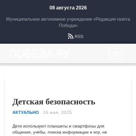
08 августа 2026
Муниципальное автономное учреждение «Редакция газета
Победа»
RSS
ПОБЕДА.РУ
Toggle
navigation
Главные новости
Детская безопасность
АКТУАЛЬНО
16 мая, 2025
Дети используют планшеты и смартфоны для
общения, учёбы, поиска информации и игр, не