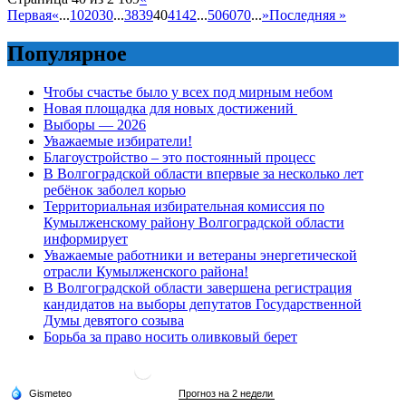
Первая
«
...
10
20
30
...
38
39
40
41
42
...
50
60
70
...
»
Последняя »
Популярное
Чтобы счастье было у всех под мирным небом
Новая площадка для новых достижений
Выборы — 2026
Уважаемые избиратели!
Благоустройство – это постоянный процесс
В Волгоградской области впервые за несколько лет
ребёнок заболел корью
Территориальная избирательная комиссия по
Кумылженскому району Волгоградской области
информирует
Уважаемые работники и ветераны энергетической
отрасли Кумылженского района!
В Волгоградской области завершена регистрация
кандидатов на выборы депутатов Государственной
Думы девятого созыва
Борьба за право носить оливковый берет