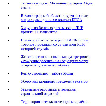
Тысячи взглядов. Миллионы историй. Одна
страна
В Волгоградской области студенты стали
операторами дронов в войсках БПЛА
Хирург из Волгограда за месяц в ЛНР
принял 500 пациентов
Пример доблести: ветеран СВО Виталий
Торопов поделился со студентами КТИ
историей службы
Жители региона с помощью суперсервиса
«Рождение ребенка» на Госуслугах могут
оформить документы ребенка
Благоустройство – забота общая
Уборочная кампания преодолела экватор
Уважаемые работники и ветераны
строительной отрасли!
Территория возможностей для молодёжи