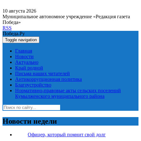
10 августа 2026
Муниципальное автономное учреждение «Редакция газета
Победа»
RSS
Победа.Ру
Toggle navigation
Главная
Новости
Актуально
Край родной
Письма наших читателей
Антикоррупционная политика
Благоустройство
Нормативно-правовые акты сельских поселений
Кумылженского муниципального района
Новости недели
Офицер, который помнит свой долг