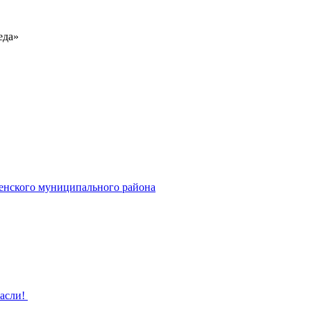
еда»
енского муниципального района
расли!