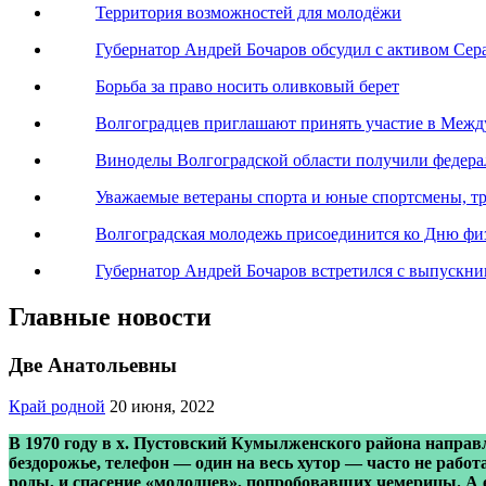
Территория возможностей для молодёжи
Губернатор Андрей Бочаров обсудил с активом Сер
Борьба за право носить оливковый берет
Волгоградцев приглашают принять участие в Меж
Виноделы Волгоградской области получили федер
Уважаемые ветераны спорта и юные спортсмены, тр
Волгоградская молодежь присоединится ко Дню фи
Губернатор Андрей Бочаров встретился с выпускн
Главные новости
Две Анатольевны
Край родной
20 июня, 2022
В 1970 году в х. Пустовский Кумылженского района направл
бездорожье, телефон — один на весь хутор — часто не рабо
роды, и спасение «молодцев», попробовавших чемерицы. А