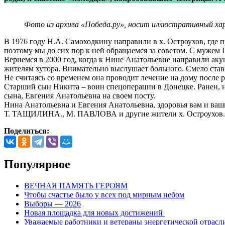
Фото из архива «Победа.ру», носит иллюстративный ха
В 1976 году Н.А. Самоходкину направили в х. Остроухов, где 
поэтому мы до сих пор к ней обращаемся за советом. С мужем 
Вернемся в 2000 год, когда к Нине Анатольевне направили а
жителям хутора. Внимательно выслушает больного. Смело стави
Не считаясь со временем она проводит лечение на дому после
Старший сын Никита – воин спецоперации в Донецке. Ранен, н
сына, Евгения Анатольевна на своем посту.
Нина Анатольевна и Евгения Анатольевна, здоровья вам и вашим
Т. ТАЩИЛИНА., М. ПАВЛОВА и другие жители х. Остроухов.
Поделиться:
Популярное
ВЕЧНАЯ ПАМЯТЬ ГЕРОЯМ
Чтобы счастье было у всех под мирным небом
Выборы — 2026
Новая площадка для новых достижений
Уважаемые работники и ветераны энергетической отрасл