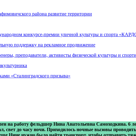
афимовичского района развитие территории
дународном конкурсе-премии уличной культуры и спорта «КАРД
альную поддержку на рекламное продвижение
енеры, преподаватели, активисты физической культуры и спорт
зкультурника
иками «Сталинградского призыва»
ен на работу фельдшер Нина Анатольевна Самоходкина. 6 лет
тал, свет до часу ночи. Приходилось ночные вызовы проводит
 еще Нине нужно было найти транспорт, чтобы отправить тя