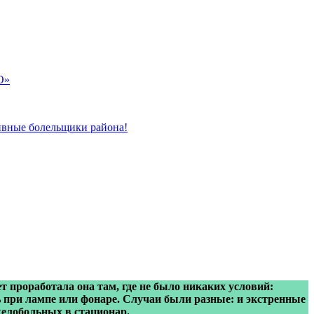
О»
ивные болельщики района!
 проработала она там, где не было никаких условий:
ь при лампе или фонаре. Случаи были разные: и экстренные
желобольных в стационар.