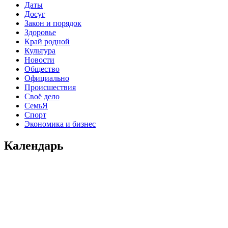
Даты
Досуг
Закон и порядок
Здоровье
Край родной
Культура
Новости
Общество
Официально
Происшествия
Своё дело
СемьЯ
Спорт
Экономика и бизнес
Календарь