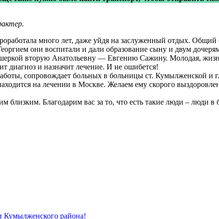
рактер.
проработала много лет, даже уйдя на заслуженный отдых. Общий 
Георгием они воспитали и дали образование сыну и двум дочеря
кушеркой вторую Анатольевну — Евгению Сажину. Молодая, жизн
т диагноз и назначит лечение. И не ошибется!
 работы, сопровождает больных в больницы ст. Кумылженской и 
аходится на лечении в Москве. Желаем ему скорого выздоровлен
 близким. Благодарим вас за то, что есть такие люди – люди в 
и Кумылженского района!