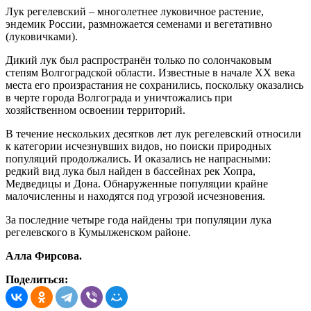
Лук регелевский – многолетнее луковичное растение,
эндемик России, размножается семенами и вегетативно
(луковичками).
Дикий лук был распространён только по солончаковым
степям Волгоградской области. Известные в начале XX века
места его произрастания не сохранились, поскольку оказались
в черте города Волгограда и уничтожались при
хозяйственном освоении территорий.
В течение нескольких десятков лет лук регелевский относили
к категории исчезнувших видов, но поиски природных
популяций продолжались. И оказались не напрасными:
редкий вид лука был найден в бассейнах рек Хопра,
Медведицы и Дона. Обнаруженные популяции крайне
малочисленны и находятся под угрозой исчезновения.
За последние четыре года найдены три популяции лука
регелевского в Кумылженском районе.
Алла Фирсова.
Поделиться: