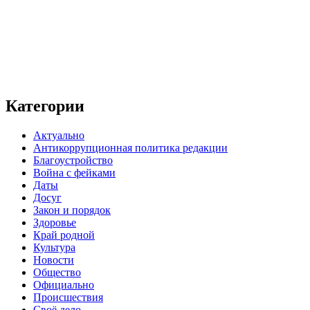
Категории
Актуально
Антикоррупционная политика редакции
Благоустройство
Война с фейками
Даты
Досуг
Закон и порядок
Здоровье
Край родной
Культура
Новости
Общество
Официально
Происшествия
Своё дело