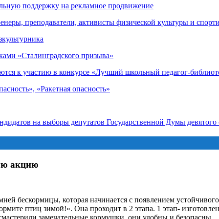
альную поддержку на рекламное продвижение
енеры, преподаватели, активисты физической культуры и спорт
зкультурника
иками «Сталинградского призыва»
ются к участию в конкурсе «Лучший школьный педагог-библиот
асность», «Ракетная опасность»
андидатов на выборы депутатов Государственной Думы девятого
ую акцию
зимней бескормицы, которая начинается с появлением устойчиво
те птиц зимой!». Она проходит в 2 этапа. 1 этап- изготовлени
 смастерили замечательные кормушки, они удобны и безопасны.