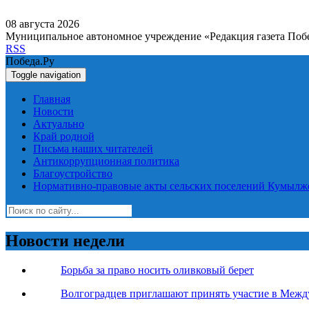
08 августа 2026
Муниципальное автономное учреждение «Редакция газета Поб
RSS
Победа.Ру
Toggle navigation
Главная
Новости
Актуально
Край родной
Письма наших читателей
Антикоррупционная политика
Благоустройство
Нормативно-правовые акты сельских поселений Кумылж
Новости недели
Борьба за право носить оливковый берет
Волгоградцев приглашают принять участие в Меж