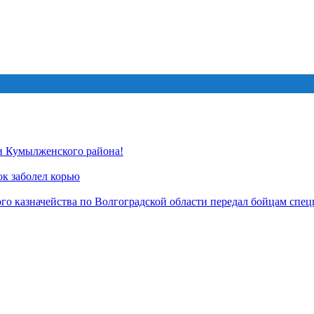
и Кумылженского района!
ок заболел корью
о казначейства по Волгоградской области передал бойцам спец