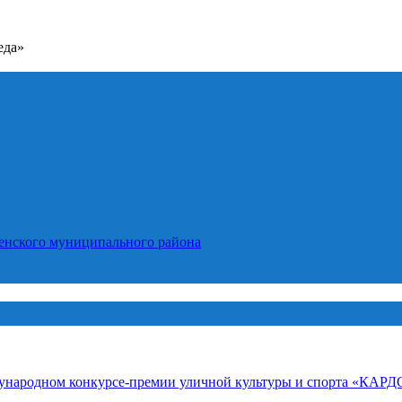
еда»
енского муниципального района
дународном конкурсе-премии уличной культуры и спорта «КАРД