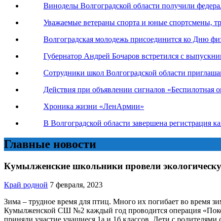
Виноделы Волгоградской области получили федер
Уважаемые ветераны спорта и юные спортсмены, тр
Волгоградская молодежь присоединится ко Дню фи
Губернатор Андрей Бочаров встретился с выпускн
Сотрудники школ Волгоградской области приглаша
Действия при объявлении сигналов «Беспилотная оп
Хроника жизни «ЛенАрмии»
В Волгоградской области завершена регистрация к
Главные новости
Кумылженские школьники провели экологическ
Край родной
7 февраля, 2023
Зима – трудное время для птиц. Много их погибает во время 
Кумылженской СШ №2 каждый год проводится операция «Покорми
приняли участие учащиеся 1а и 1б классов. Дети с родителями