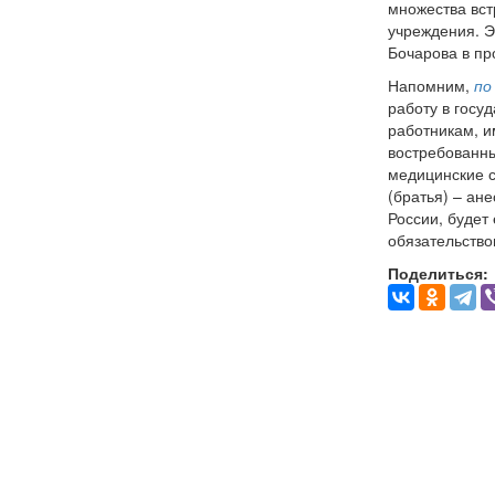
множества вст
учреждения. Э
Бочарова в пр
Напомним,
по
работу в госу
работникам, 
востребованн
медицинские с
(братья) – ане
России, будет
обязательство
Поделиться: