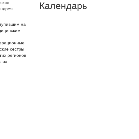
Календарь
нские
Андрея
ступившим на
едицинским
перационные
ские сестры
угих регионов
с их