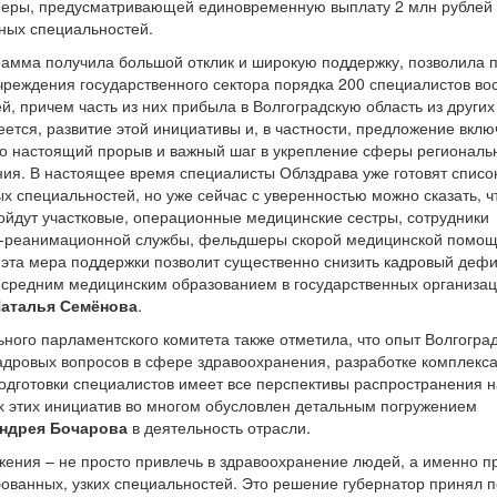
меры, предусматривающей единовременную выплату 2 млн рублей 
ных специальностей.
амма получила большой отклик и широкую поддержку, позволила 
чреждения государственного сектора порядка 200 специалистов в
й, причем часть из них прибыла в Волгоградскую область из других
еется, развитие этой инициативы и, в частности, предложение вкл
то настоящий прорыв и важный шаг в укрепление сферы региональ
ия. В настоящее время специалисты Облздрава уже готовят списо
х специальностей, но уже сейчас с уверенностью можно сказать, чт
ойдут участковые, операционные медицинские сестры, сотрудники
о-реанимационной службы, фельдшеры скорой медицинской помощи
 эта мера поддержки позволит существенно снизить кадровый деф
 средним медицинским образованием в государственных организац
аталья Семёнова
.
ного парламентского комитета также отметила, что опыт Волгогра
дровых вопросов в сфере здравоохранения, разработке комплекс
одготовки специалистов имеет все перспективы распространения н
х этих инициатив во многом обусловлен детальным погружением
ндрея Бочарова
в деятельность отрасли.
ения – не просто привлечь в здравоохранение людей, а именно п
ованных, узких специальностей. Это решение губернатор принял п