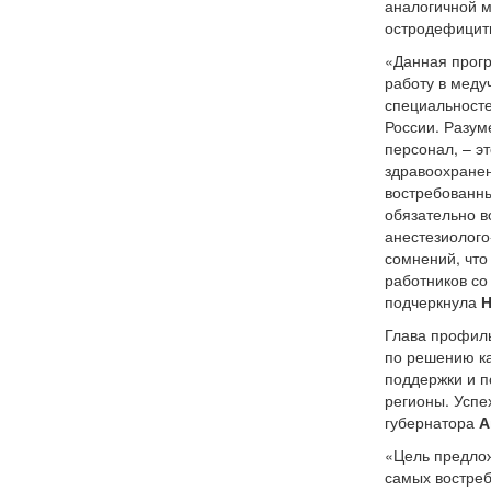
аналогичной 
остродефицит
«Данная прогр
работу в меду
специальносте
России. Разум
персонал, – э
здравоохранен
востребованны
обязательно в
анестезиолог
сомнений, что
работников со
подчеркнула
Н
Глава профиль
по решению ка
поддержки и п
регионы. Успе
губернатора
А
«Цель предлож
самых востреб