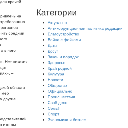
для врачей
Категории
привлечь на
остребованных
Актуально
 регионов
Антикоррупционная политика редакции
ючить средний
Благоустройство
ного
Война с фейками
к
Даты
о в него
Досуг
Закон и порядок
. Нет никаких
Здоровье
ицит
Край родной
иях», –
Культура
Новости
Общество
дской области
Официально
а мер
Происшествия
а другие
Своё дело
СемьЯ
Спорт
редставителей
Экономика и бизнес
о итогам