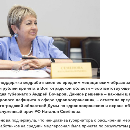
 поддержки медработников со средним медицинским образов
н рублей принята в Волгоградской области – соответствующ
дня губернатор Андрей Бочаров. Данное решение – важный ша
рового дефицита в сфере здравоохранения», – отметила пре
гоградской областной Думы по здравоохранению и охране о
служенный врач РФ Наталья Семёнова.
ёнова
подчеркнула, что инициатива губернатора о расширении ме
аботников на средний медперсонал была принята по результатам