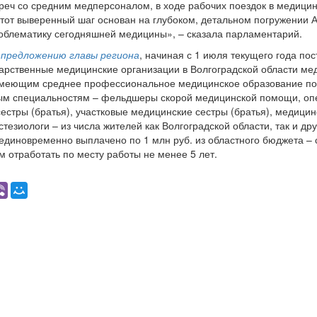
реч со средним медперсоналом, в ходе рабочих поездок в медици
тот выверенный шаг основан на глубоком, детальном погружении 
облематику сегодняшней медицины», – сказала парламентарий.
 предложению главы региона
, начиная с 1 июля текущего года по
дарственные медицинские организации в Волгоградской области м
имеющим среднее профессиональное медицинское образование по
ым специальностям – фельдшеры скорой медицинской помощи, о
естры (братья), участковые медицинские сестры (братья), медицин
стезиологи – из числа жителей как Волгоградской области, так и др
 единовременно выплачено по 1 млн руб. из областного бюджета – 
м отработать по месту работы не менее 5 лет.