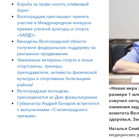
Борьба за право носить оливковый
берет
Волгоградцев приглашают принять
участие в Международном конкурсе-
премии уличной культуры и спорта
«КАРДО»
Виноделы Волгоградской области
получили федеральную поддержку на
рекламное продвижение
Уважаемые ветераны спорта и юные
спортсмены, тренеры,
преподаватели, активисты физической
культуры и спортивные болельщики
района!
«Новая мера
Волгоградская молодежь
размере 1 мл
присоединится ко Дню физкультурника
озвучил сего
Губернатор Андрей Бочаров встретился
снижения кад
с выпускниками «Сталинградского
комитета Вол
призыва»
здоровья, За
Наталья Сем
медицинских р