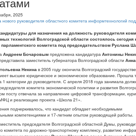
татами
кабря, 2025
андидатуры для назначения на должность руководителя коми
ых технологий Волгоградской области состоялось сегодня 
 парламентского комитета под председательством Руслана Ш
на
Андреем Бочаровым
предложена кандидатура
Антонины Неки
представила заместитель губернатора Волгоградской области
Анна
атольевна Некина
в 2005 году окончила Волгоградский государств
меет высшее юридическое и экономическое образование. Прошла т
а 1 категории до руководителя. С апреля 2018 года занимала долж
редседателя комитета экономической политики и развития Волгогр
том посту отвечала за направление цифровой трансформации, кур
 МФЦ и реализацию проекта «Школа 21».
ения подчеркивалось, что кандидат обладает необходимыми
ьными компетенциями и 17-летним опытом руководящей работы.
аместитель председателя Волгоградской областной Думы, руководи
о комитета по дорожно-транспортному комплексу, развитию инфра