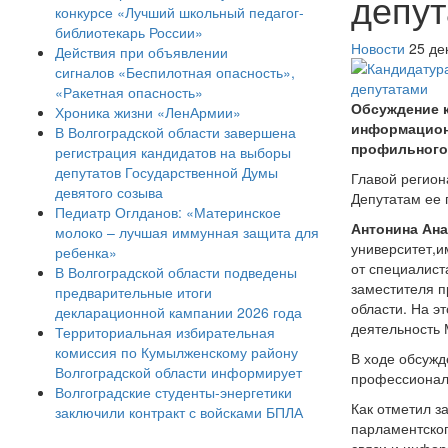
депу
конкурсе «Лучший школьный педагог-
библиотекарь России»
Новости
25 де
Действия при объявлении
сигналов «Беспилотная опасность»,
«Ракетная опасность»
Обсуждение к
Хроника жизни «ЛенАрмии»
информационн
В Волгоградской области завершена
профильного
регистрация кандидатов на выборы
депутатов Государственной Думы
Главой регио
девятого созыва
Депутатам ее 
Педиатр Оглданов: «Материнское
Антонина Ан
молоко – лучшая иммунная защита для
университет,и
ребенка»
от специалист
В Волгоградской области подведены
заместителя п
предварительные итоги
области. На э
декларационной кампании 2026 года
деятельность
Территориальная избирательная
комиссия по Кумылженскому району
В ходе обсужд
Волгоградской области информирует
профессионал
Волгоградские студенты-энергетики
Как отметил з
заключили контракт с войсками БПЛА
парламентског