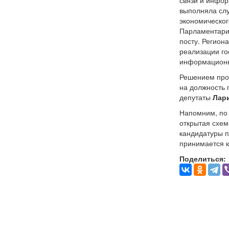
связи и инфо
выполняла слу
экономическог
Парламентарий
посту. Регион
реализации го
информационны
Решением про
на должность
депутаты
Лар
Напомним, по
открытая схем
кандидатуры п
принимается 
Поделиться: