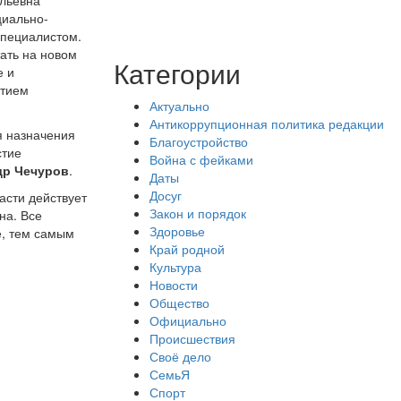
ольевна
циально-
специалистом.
ать на новом
Категории
е и
итием
Актуально
Антикоррупционная политика редакции
я назначения
Благоустройство
стие
Война с фейками
др Чечуров
.
Даты
Досуг
асти действует
Закон и порядок
на. Все
Здоровье
е, тем самым
Край родной
Культура
Новости
Общество
Официально
Происшествия
Своё дело
СемьЯ
Спорт