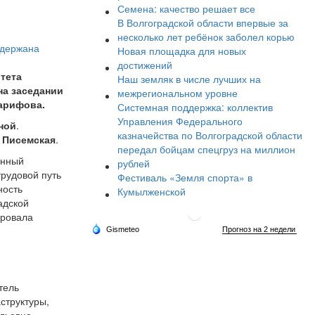
Семена: качество решает все
В Волгоградской области впервые за
несколько лет ребёнок заболел корью
Новая площадка для новых
достижений
тета
Наш земляк в числе лучших на
на заседании
межрегиональном уровне
арифова.
Системная поддержка: коллектив
Управления Федерального
ной
.
казначейства по Волгоградской области
 Писемская
.
передал бойцам спецгруз на миллион
енный
рублей
рудовой путь
Фестиваль «Земля спорта» в
ность
Кумылженской
адской
ировала
тель
структуры,