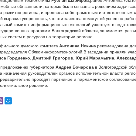
рмационным технологиям
Руслан Шарифов
,ранее Антонина Анат
жебные обязанности, которые были связаны с решением задач со
о развития региона, и проявила себя грамотным и ответственным 
 выразил уверенность, что эти качества помогут ей успешно работ
альный комитет информационных технологий участвует в подготовк
сударственных программ Волгоградской области, занимается разв
х систем и ресурсов на территории региона.
фильного думского комитета
Антонина Некина
рекомендована дл
 председателя Облкоминформтехнологий.В заседании приняли уча
иса Гордиенко
,
Дмитрий Григоров
,
Юрий Марамыгин
,
Алексан
 предложению губернатора
Андрея Бочарова
в Волгоградской обл
а назначения руководителей органов исполнительной власти регио
редварительно проходят партийное и парламентское согласовани
коллегиальное решение.