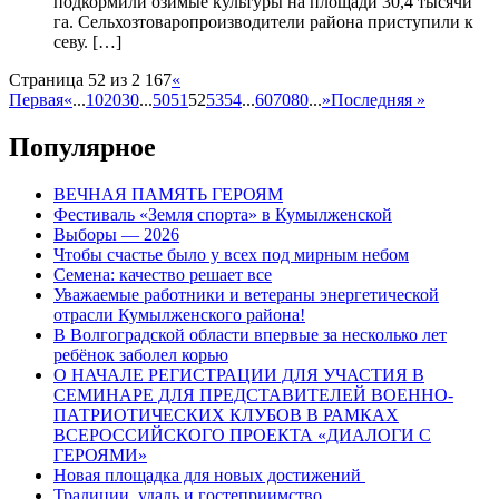
подкормили озимые культуры на площади 30,4 тысячи
га. Сельхозтоваропроизводители района приступили к
севу. […]
Страница 52 из 2 167
«
Первая
«
...
10
20
30
...
50
51
52
53
54
...
60
70
80
...
»
Последняя »
Популярное
ВЕЧНАЯ ПАМЯТЬ ГЕРОЯМ
Фестиваль «Земля спорта» в Кумылженской
Выборы — 2026
Чтобы счастье было у всех под мирным небом
Семена: качество решает все
Уважаемые работники и ветераны энергетической
отрасли Кумылженского района!
В Волгоградской области впервые за несколько лет
ребёнок заболел корью
О НАЧАЛЕ РЕГИСТРАЦИИ ДЛЯ УЧАСТИЯ В
СЕМИНАРЕ ДЛЯ ПРЕДСТАВИТЕЛЕЙ ВОЕННО-
ПАТРИОТИЧЕСКИХ КЛУБОВ В РАМКАХ
ВСЕРОССИЙСКОГО ПРОЕКТА «ДИАЛОГИ С
ГЕРОЯМИ»
Новая площадка для новых достижений
Традиции, удаль и гостеприимство