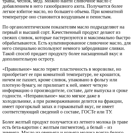
травы, чеснок, мёд). Можно найти сливочное масло с
добавлением в него газообразного азота. Получается более
легкое взбитое масло, но большего объема. При комнатной
температуре оно становится воздушным и пенистым.
По органолептическим показателям масло подразделяют на
первый и высший сорт. Качественный продукт делают из
свежих сливок, которые пастеризуются и максимально быстро
обрабатываются. Есть культивированное сливочное масло, для
него специально используют немного забродившие сливки.
Такой способ придает продукту более насыщенный вкус и
дополнительную остроту.
«Правильное» масло теряет пластичность в морозилке, но
приобретает ее при комнатной температуре, не крошится,
ничем не пахнет, кроме сливок, упаковано в фольгу или
плотную бумагу, не прилипает к ней, имеет четкую
информацию о производителе, составе, дате выпуска и сроке
годности. «Неправильное» масло мягкое даже в
холодильнике, а при размораживании делится на фракции,
имеет прогорклый запах и горьковатый вкус, не имеет
соответствующий сведений о составе, ГОСТе или ТУ.
Более желтый продукт получается из летнего молока (в траве
есть бета-каротин с желтым пигментом), а белый – из
зимнего. Масло из овечьего и козьего молока всегда белого