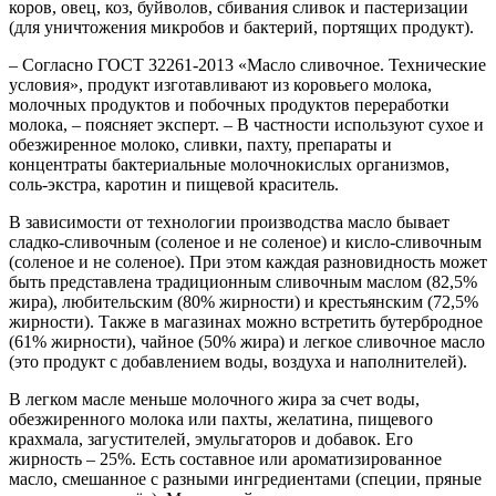
коров, овец, коз, буйволов, сбивания сливок и пастеризации
(для уничтожения микробов и бактерий, портящих продукт).
– Согласно ГОСТ 32261-2013 «Масло сливочное. Технические
условия», продукт изготавливают из коровьего молока,
молочных продуктов и побочных продуктов переработки
молока, – поясняет эксперт. – В частности используют сухое и
обезжиренное молоко, сливки, пахту, препараты и
концентраты бактериальные молочнокислых организмов,
соль-экстра, каротин и пищевой краситель.
В зависимости от технологии производства масло бывает
сладко-сливочным (соленое и не соленое) и кисло-сливочным
(соленое и не соленое). При этом каждая разновидность может
быть представлена традиционным сливочным маслом (82,5%
жира), любительским (80% жирности) и крестьянским (72,5%
жирности). Также в магазинах можно встретить бутербродное
(61% жирности), чайное (50% жира) и легкое сливочное масло
(это продукт с добавлением воды, воздуха и наполнителей).
В легком масле меньше молочного жира за счет воды,
обезжиренного молока или пахты, желатина, пищевого
крахмала, загустителей, эмульгаторов и добавок. Его
жирность – 25%. Есть составное или ароматизированное
масло, смешанное с разными ингредиентами (специи, пряные