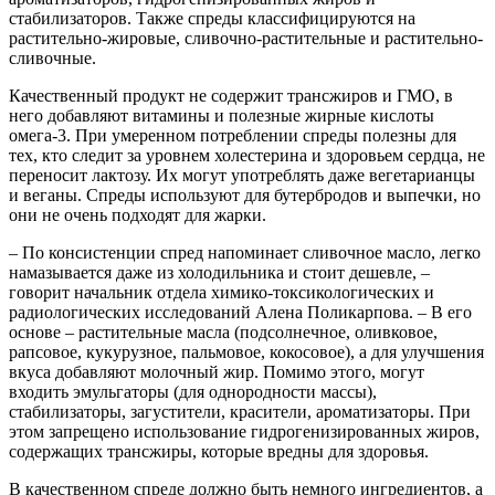
стабилизаторов. Также спреды классифицируются на
растительно-жировые, сливочно-растительные и растительно-
сливочные.
Качественный продукт не содержит трансжиров и ГМО, в
него добавляют витамины и полезные жирные кислоты
омега-3. При умеренном потреблении спреды полезны для
тех, кто следит за уровнем холестерина и здоровьем сердца, не
переносит лактозу. Их могут употреблять даже вегетарианцы
и веганы. Спреды используют для бутербродов и выпечки, но
они не очень подходят для жарки.
– По консистенции спред напоминает сливочное масло, легко
намазывается даже из холодильника и стоит дешевле, –
говорит начальник отдела химико-токсикологических и
радиологических исследований Алена Поликарпова. – В его
основе – растительные масла (подсолнечное, оливковое,
рапсовое, кукурузное, пальмовое, кокосовое), а для улучшения
вкуса добавляют молочный жир. Помимо этого, могут
входить эмульгаторы (для однородности массы),
стабилизаторы, загустители, красители, ароматизаторы. При
этом запрещено использование гидрогенизированных жиров,
содержащих трансжиры, которые вредны для здоровья.
В качественном спреде должно быть немного ингредиентов, а