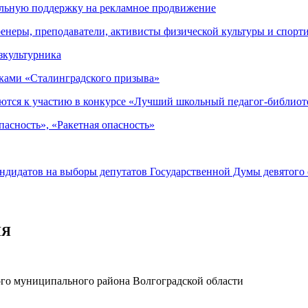
альную поддержку на рекламное продвижение
енеры, преподаватели, активисты физической культуры и спорт
зкультурника
иками «Сталинградского призыва»
ются к участию в конкурсе «Лучший школьный педагог-библиот
асность», «Ракетная опасность»
андидатов на выборы депутатов Государственной Думы девятого
ИЯ
го муниципального района Волгоградской области