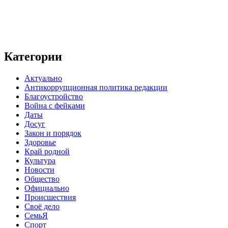
Категории
Актуально
Антикоррупционная политика редакции
Благоустройство
Война с фейками
Даты
Досуг
Закон и порядок
Здоровье
Край родной
Культура
Новости
Общество
Официально
Происшествия
Своё дело
СемьЯ
Спорт