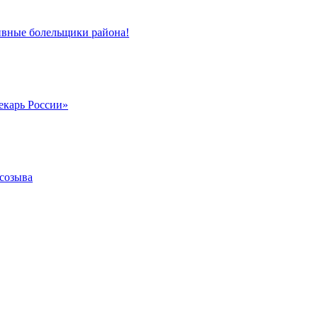
ивные болельщики района!
екарь России»
 созыва