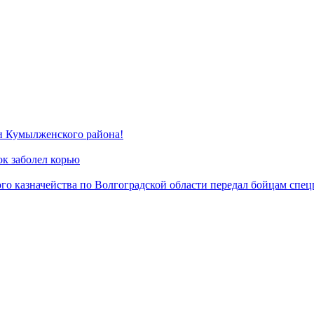
и Кумылженского района!
ок заболел корью
о казначейства по Волгоградской области передал бойцам спец