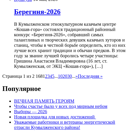
Берегиня-2026
В Кумылженском этнокультурном казачьем центре
«Кошав-гора» состоялся традиционный районный
конкурс «Берегиня-2026», собравший самых
талантливых и творческих девушек казачьих хуторов и
станиц, чтобы в честной борьбе определить, кто из них
лучше всех хранит традиции и обычаи предков. В этом
году за звание лучшей боролись четыре участницы:
Гришина Анастасия Владимировна (16 лет, ст.
Кумылженская, от ЭКЦ «Кошав-гора»), […]
Страница 1 из 2 168
1
2
3
4
5
...
10
20
30
...
»
Последняя »
Популярное
ВЕЧНАЯ ПАМЯТЬ ГЕРОЯМ
Чтобы счастье было у всех под мирным небом
Выборы — 2026
Новая площадка для новых достижений
Уважаемые работники и ветераны энергетической
отрасли Кумылженского района!