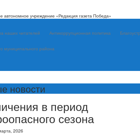
е автономное учреждение «Редакция газета Победа»
а наших читателей
Антикоррупционная политика
Благоуст
го муниципального района
е новости
ичения в период
оопасного сезона
марта, 2026