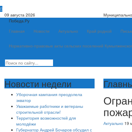
09 августа 2026
Муниципально
Победа.Ру
Главная
Новости
Актуально
Край родной
Письм
Нормативно-правовые акты сельских поселений Кумылженско
Новости недели
Главны
Уборочная кампания преодолела
Огран
экватор
Уважаемые работники и ветераны
пожар
строительной отрасли!
Территория возможностей для
Актуально
19 
молодёжи
Губернатор Андрей Бочаров обсудил с