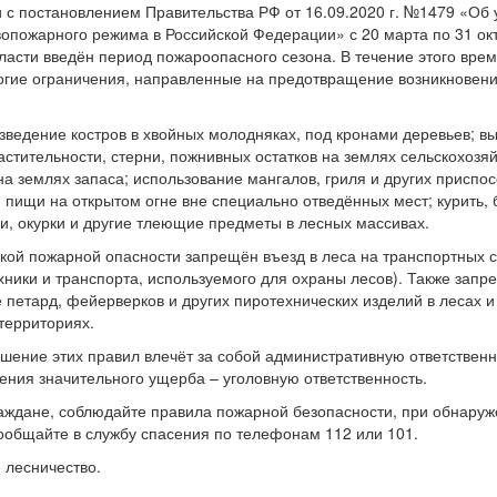
и с постановлением Правительства РФ от 16.09.2020 г. №1479 «Об
опожарного режима в Российской Федерации» с 20 марта по 31 ок
ласти введён период пожароопасного сезона. В течение этого врем
огие ограничения, направленные на предотвращение возникновен
ведение костров в хвойных молодняках, под кронами деревьев; в
астительности, стерни, пожнивных остатков на землях сельскохозя
на землях запаса; использование мангалов, гриля и других приспо
 пищи на открытом огне вне специально отведённых мест; курить, 
и, окурки и другие тлеющие предметы в лесных массивах.
кой пожарной опасности запрещён въезд в леса на транспортных 
хники и транспорта, используемого для охраны лесов). Также зап
 петард, фейерверков и других пиротехнических изделий в лесах и
территориях.
шение этих правил влечёт за собой административную ответственно
ения значительного ущерба – уголовную ответственность.
аждане, соблюдайте правила пожарной безопасности, при обнару
общайте в службу спасения по телефонам 112 или 101.
 лесничество.