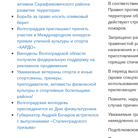
В соответстви
активом Серафимовичского района
Правил против
развитие территории
территории об
Борьба за право носить оливковый
действуют стр
берет
пожаров.
Волгоградцев приглашают принять
участие в Международном конкурсе-
Запрещено раз
премии уличной культуры и спорта
травянистой р
«КАРДО»
назначения и 
Виноделы Волгоградской области
приготовления
получили федеральную поддержку на
горящие спичк
рекламное продвижение
В период высо
Уважаемые ветераны спорта и юные
(кроме спецте
спортсмены, тренеры,
использование
преподаватели, активисты физической
прилегающих 
культуры и спортивные болельщики
района!
Помните, нару
Волгоградская молодежь
случае причин
присоединится ко Дню физкультурника
Уважаемые гр
Губернатор Андрей Бочаров встретился
немедленно со
с выпускниками «Сталинградского
призыва»
Подтёлковское