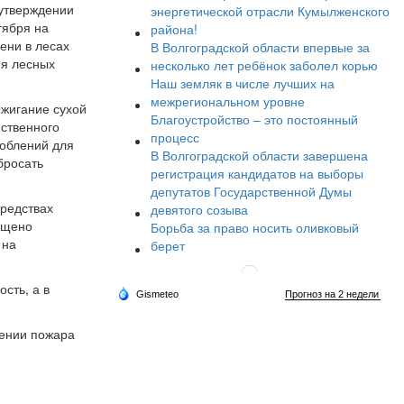
 утверждении
энергетической отрасли Кумылженского
тября на
района!
ени в лесах
В Волгоградской области впервые за
ия лесных
несколько лет ребёнок заболел корью
Наш земляк в числе лучших на
межрегиональном уровне
ыжигание сухой
Благоустройство – это постоянный
йственного
процесс
соблений для
В Волгоградской области завершена
бросать
регистрация кандидатов на выборы
депутатов Государственной Думы
средствах
девятого созыва
рещено
Борьба за право носить оливковый
 на
берет
сть, а в
жении пожара