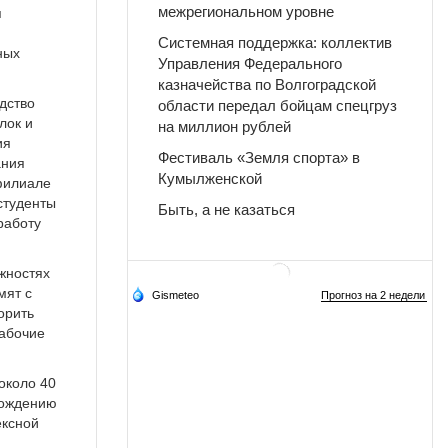
межрегиональном уровне
я
Системная поддержка: коллектив
ных
Управления Федерального
казначейства по Волгоградской
дство
области передал бойцам спецгруз
лок и
на миллион рублей
ия
Фестиваль «Земля спорта» в
ания
Кумылженской
филиале
студенты
Быть, а не казаться
работу
жностях
мят с
орить
рабочие
около 40
вождению
ексной