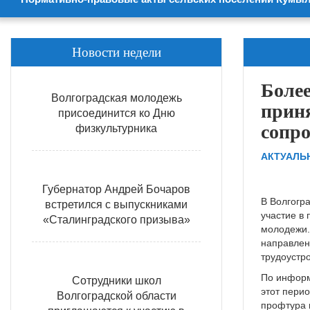
Новости недели
Более
Волгоградская молодежь
приня
присоединится ко Дню
сопр
физкультурника
АКТУАЛЬ
Губернатор Андрей Бочаров
В Волгогра
встретился с выпускниками
участие в
«Сталинградского призыва»
молодежи.
направлен
трудоустр
По информ
Сотрудники школ
этот пери
Волгоградской области
профтура 