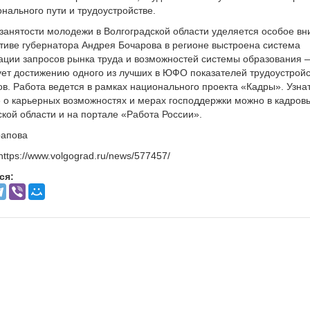
нального пути и трудоустройстве.
занятости молодежи в Волгоградской области уделяется особое вн
тиве губернатора Андрея Бочарова в регионе выстроена система
ации запросов рынка труда и возможностей системы образования 
ует достижению одного из лучших в ЮФО показателей трудоустрой
ов. Работа ведется в рамках национального проекта «Кадры». Узна
 о карьерных возможностях и мерах господдержки можно в кадров
ской области и на портале «Работа России».
рапова
https://www.volgograd.ru/news/577457/
ся: