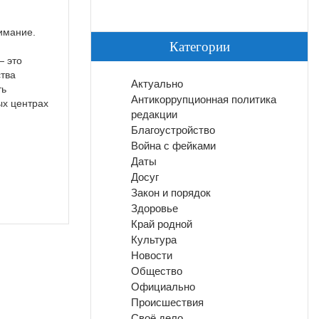
имание.
Категории
— это
ства
Актуально
ть
Антикоррупционная политика
ых центрах
редакции
Благоустройство
Война с фейками
Даты
Досуг
Закон и порядок
Здоровье
Край родной
Культура
Новости
Общество
Официально
Происшествия
Своё дело