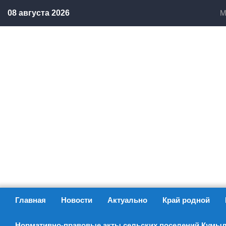
08 августа 2026
М
Главная
Новости
Актуально
Край родной
Нормативно-правовые акты сельских поселений Кумыл