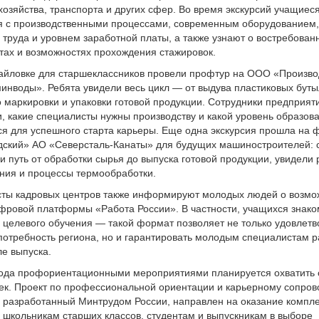
хозяйства, транспорта и других сфер. Во время экскурсий учащиес
я с производственными процессами, современным оборудованием,
 труда и уровнем заработной платы, а также узнают о востребован
тах и возможностях прохождения стажировок.
хайловке для старшеклассников провели профтур на ООО «Произво
инводы». Ребята увидели весь цикл — от выдува пластиковых буты
о маркировки и упаковки готовой продукции. Сотрудники предприят
и, какие специалисты нужны производству и какой уровень образов
ся для успешного старта карьеры. Еще одна экскурсия прошла на 
дский» АО «Северсталь-Канаты» для будущих машиностроителей: 
 путь от обработки сырья до выпуска готовой продукции, увидели 
ния и процессы термообработки.
ты кадровых центров также информируют молодых людей о возмо
фровой платформы «Работа России». В частности, учащихся знако
 целевого обучения — такой формат позволяет не только удовлетв
потребность региона, но и гарантировать молодым специалистам 
ле выпуска.
года профориентационными мероприятиями планируется охватить 
век. Проект по профессиональной ориентации и карьерному сопро
 разработанный Минтрудом России, направлен на оказание компл
 школьникам старших классов, студентам и выпускникам в выборе