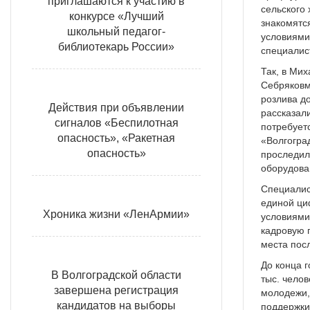
приглашаются к участию в
сельского 
конкурсе «Лучший
знакомятс
школьный педагог-
условиями
библиотекарь России»
специалис
Так, в Ми
Себряковм
розлива д
Действия при объявлении
рассказал
сигналов «Беспилотная
потребует
опасность», «Ракетная
«Волгогра
опасность»
проследили
оборудова
Специалис
единой ци
Хроника жизни «ЛенАрмии»
условиями
кадровую 
места пос
До конца 
В Волгоградской области
тыс. чело
завершена регистрация
молодежи,
кандидатов на выборы
поддержки