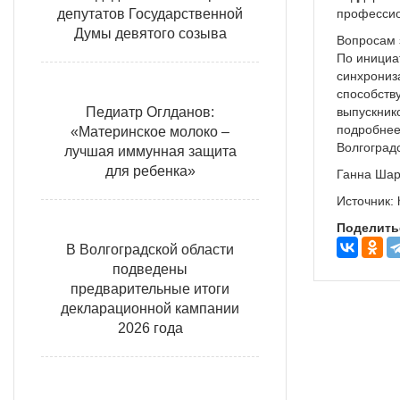
депутатов Государственной
профессио
Думы девятого созыва
Вопросам 
По инициа
синхрониз
способств
Педиатр Оглданов:
выпускник
подробнее
«Материнское молоко –
Волгоград
лучшая иммунная защита
для ребенка»
Ганна Ша
Источник:
Поделить
В Волгоградской области
подведены
предварительные итоги
декларационной кампании
2026 года