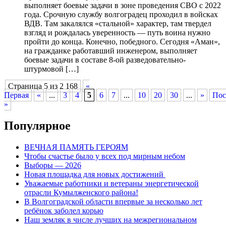
выполняет боевые задачи в зоне проведения СВО с 2022
года. Срочную службу волгоградец проходил в войсках
ВДВ. Там закалялся «стальной» характер, там твердел
взгляд и рождалась уверенность — путь воина нужно
пройти до конца. Конечно, победного. Сегодня «Аман»,
на гражданке работавший инженером, выполняет
боевые задачи в составе 8-ой разведовательно-
штурмовой […]
Страница 5 из 2 168
«
Первая
«
...
3
4
5
6
7
...
10
20
30
...
»
Пос
»
Популярное
ВЕЧНАЯ ПАМЯТЬ ГЕРОЯМ
Чтобы счастье было у всех под мирным небом
Выборы — 2026
Новая площадка для новых достижений
Уважаемые работники и ветераны энергетической
отрасли Кумылженского района!
В Волгоградской области впервые за несколько лет
ребёнок заболел корью
Наш земляк в числе лучших на межрегиональном