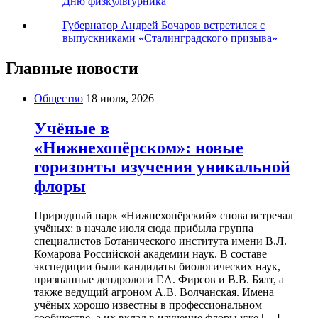
Дню физкультурника
Губернатор Андрей Бочаров встретился с
выпускниками «Сталинградского призыва»
Главные новости
Общество
18 июля, 2026
Учёные в
«Нижнехопёрском»: новые
горизонты изучения уникальной
флоры
Природный парк «Нижнехопёрский» снова встречал
учёных: в начале июля сюда прибыла группа
специалистов Ботанического института имени В.Л.
Комарова Российской академии наук. В составе
экспедиции были кандидаты биологических наук,
признанные дендрологи Г.А. Фирсов и В.В. Бялт, а
также ведущий агроном А.В. Волчанская. Имена
учёных хорошо известны в профессиональном
сообществе, а их вклад в изучение флоры уже […]