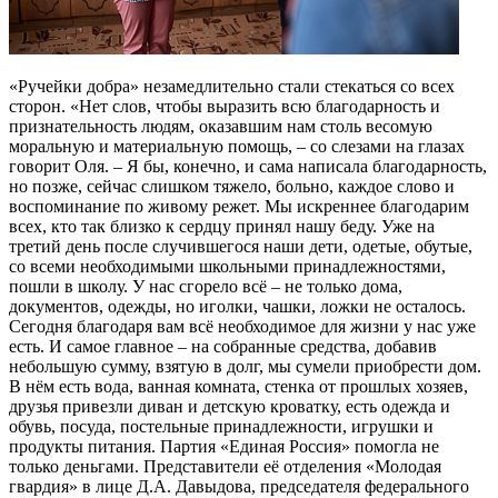
«Ручейки добра» незамедлительно стали стекаться со всех
сторон. «Нет слов, чтобы выразить всю благодарность и
признательность людям, оказавшим нам столь весомую
моральную и материальную помощь, – со слезами на глазах
говорит Оля. – Я бы, конечно, и сама написала благодарность,
но позже, сейчас слишком тяжело, больно, каждое слово и
воспоминание по живому режет. Мы искреннее благодарим
всех, кто так близко к сердцу принял нашу беду. Уже на
третий день после случившегося наши дети, одетые, обутые,
со всеми необходимыми школьными принадлежностями,
пошли в школу. У нас сгорело всё – не только дома,
документов, одежды, но иголки, чашки, ложки не осталось.
Сегодня благодаря вам всё необходимое для жизни у нас уже
есть. И самое главное – на собранные средства, добавив
небольшую сумму, взятую в долг, мы сумели приобрести дом.
В нём есть вода, ванная комната, стенка от прошлых хозяев,
друзья привезли диван и детскую кроватку, есть одежда и
обувь, посуда, постельные принадлежности, игрушки и
продукты питания. Партия «Единая Россия» помогла не
только деньгами. Представители её отделения «Молодая
гвардия» в лице Д.А. Давыдова, председателя федерального