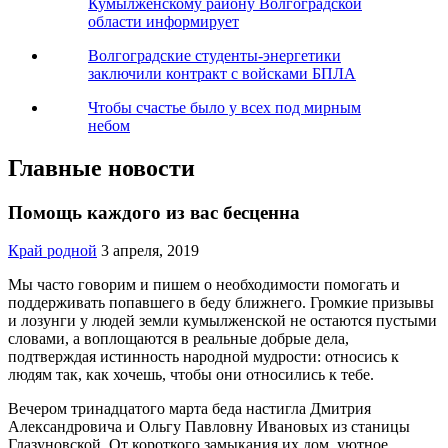
Кумылженскому району Волгоградской
области информирует
Волгоградские студенты-энергетики
заключили контракт с войсками БПЛА
Чтобы счастье было у всех под мирным
небом
Главные новости
Помощь каждого из вас бесценна
Край родной
3 апреля, 2019
Мы часто говорим и пишем о необходимости помогать и
поддерживать попавшего в беду ближнего. Громкие призывы
и лозунги у людей земли кумылженской не остаются пустыми
словами, а воплощаются в реальные добрые дела,
подтверждая истинность народной мудрости: относись к
людям так, как хочешь, чтобы они относились к тебе.
Вечером тринадцатого марта беда настигла Дмитрия
Александровича и Ольгу Павловну Ивановых из станицы
Глазуновской. От короткого замыкания их дом, уютное