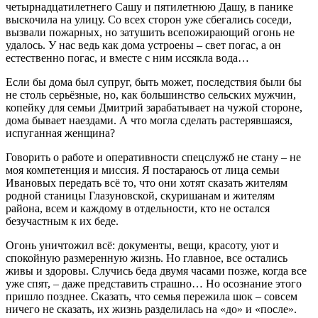
четырнадцатилетнего Сашу и пятилетнюю Дашу, в панике
выскочила на улицу. Со всех сторон уже сбегались соседи,
вызвали пожарных, но затушить всепожирающий огонь не
удалось. У нас ведь как дома устроены – свет погас, а он
естественно погас, и вместе с ним иссякла вода…
Если бы дома был супруг, быть может, последствия были бы
не столь серьёзные, но, как большинство сельских мужчин,
копейку для семьи Дмитрий зарабатывает на чужой стороне,
дома бывает наездами. А что могла сделать растерявшаяся,
испуганная женщина?
Говорить о работе и оперативности спецслужб не стану – не
моя компетенция и миссия. Я постараюсь от лица семьи
Ивановых передать всё то, что они хотят сказать жителям
родной станицы Глазуновской, скуришанам и жителям
района, всем и каждому в отдельности, кто не остался
безучастным к их беде.
Огонь уничтожил всё: документы, вещи, красоту, уют и
спокойную размеренную жизнь. Но главное, все остались
живы и здоровы. Случись беда двумя часами позже, когда все
уже спят, – даже представить страшно… Но осознание этого
пришло позднее. Сказать, что семья пережила шок – совсем
ничего не сказать, их жизнь разделилась на «до» и «после».