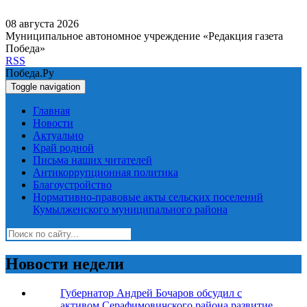
08 августа 2026
Муниципальное автономное учреждение «Редакция газета
Победа»
RSS
Победа.Ру
Toggle navigation
Главная
Новости
Актуально
Край родной
Письма наших читателей
Антикоррупционная политика
Благоустройство
Нормативно-правовые акты сельских поселений
Кумылженского муниципального района
Новости недели
Губернатор Андрей Бочаров обсудил с
активом Серафимовичского района развитие