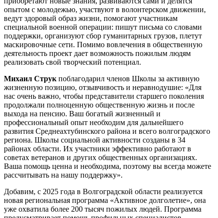
приобретают новые знания, развиваются сами и делятся
опытом с молодежью, участвуют в волонтерском движении,
ведут здоровый образ жизни, помогают участникам
специальной военной операции: пишут письма со словами
поддержки, организуют сбор гуманитарных грузов, плетут
маскировочные сети. Помимо вовлечения в общественную
деятельность проект дает возможность пожилым людям
реализовать свой творческий потенциал.
Михаил Струк
поблагодарил членов Школы за активную
жизненную позицию, отзывчивость и неравнодушие: «Для
нас очень важно, чтобы представители старшего поколения
продолжали полноценную общественную жизнь и после
выхода на пенсию. Ваш богатый жизненный и
профессиональный опыт необходим для дальнейшего
развития Среднеахтубинского района и всего волгоградского
региона. Школы социальной активности созданы в 34
районах области. Их участники эффективно работают в
советах ветеранов и других общественных организациях.
Ваша помощь ценна и необходима, поэтому вы всегда можете
рассчитывать на нашу поддержку».
Добавим, с 2025 года в Волгоградской области реализуется
новая региональная программа «Активное долголетие», она
уже охватила более 200 тысяч пожилых людей. Программа
предусматривает помощь профильных специалистов,