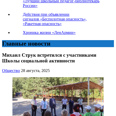
«Лучший школьный педагог-библиотекарь
России»
Действия при объявлении
сигналов «Беспилотная опасность»,
«Ракетная опасность»
Хроника жизни «ЛенАрмии»
Главные новости
Михаил Струк встретился с участниками
Школы социальной активности
Общество
28 августа, 2025