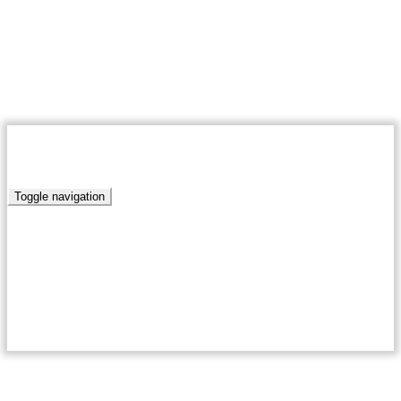
08 августа 2026
Муниципальное автономное учреждение «Редакция газета
Победа»
RSS
ПОБЕДА.РУ
Toggle navigation
Главная
Новости
Актуально
Край родной
Письма наших читателей
Антикоррупционная политика
Благоустройство
Нормативно-правовые акты сельских поселений
Кумылженского муниципального района