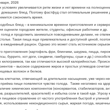
нваря, 2026
 условиях увеличивается ритм жизни и нет времени на полноценн
 домашних блюд. Поэтому фастфуд стал оптимальным решением дл
ремится сэкономить время.
одобных блюд – в минимальном времени приготовления и сервиро
я оценили городские жители, студенты, офисные работники и др.
 голод и продолжить заниматься повседневными делами, не отвле
столье. Такая пища еще привлекательна и доступной ценой, поэто
в ежедневный рацион. Однако это может стать источником серьез
о приготовления (картофель фри, блинчики, шаурма, пицца, пирож
сы, буррито, хот-доги, сэндвичи, гамбургеры, суши и др.) способс
 килограммов, так как отличаются высокой калорийностью. Происх
риентов – высокое содержание жиров и простых углеводов сочетае
ищевых волокон и белков.
тка клетчатки, отвечающей за длительное насыщение, уже через не
 приёма пищи появляется чувство голода. Также негативно на здо
аличие химических компонентов (консервантов, стабилизаторов, ан
в, разрыхлителей, красителей) и избытка соли в такой еде. Угрозу
и пищевое отравление от частого употребления быстрой и уличной
я, использование некондиционного сырья, жаркая погода, кишечны