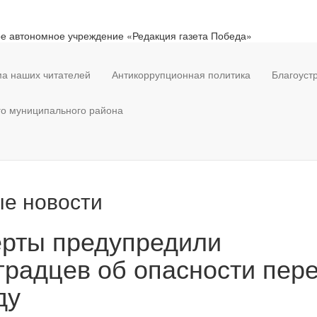
е автономное учреждение «Редакция газета Победа»
а наших читателей
Антикоррупционная политика
Благоуст
го муниципального района
е новости
ерты предупредили
градцев об опасности пер
ду