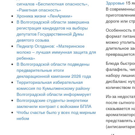
Здоровье
15 я
сигналов «Беспилотная опасность»,
В современных
«Ракетная опасность»
приготовление
Хроника жизни «ЛенАрмии»
дороге или ст
В Волгоградской области завершена
регистрация кандидатов на выборы
Особенность п
депутатов Государственной Думы
формат питани
девятого созыва
можно утолить
Педиатр Оглданов: «Материнское
длительное за
молоко – лучшая иммунная защита для
превращается 
ребенка»
Блюда быстрог
В Волгоградской области подведены
фалафель, чип
предварительные итоги
набору лишних
декларационной кампании 2026 года
дисбаланс нут
Территориальная избирательная
количеством п
комиссия по Кумылженскому району
Волгоградской области информирует
Из-за недоста
Волгоградские студенты-энергетики
после сытного
заключили контракт с войсками БПЛА
сказывается н
Чтобы счастье было у всех под мирным
ароматизаторо
небом
представлять 
(антисанитари