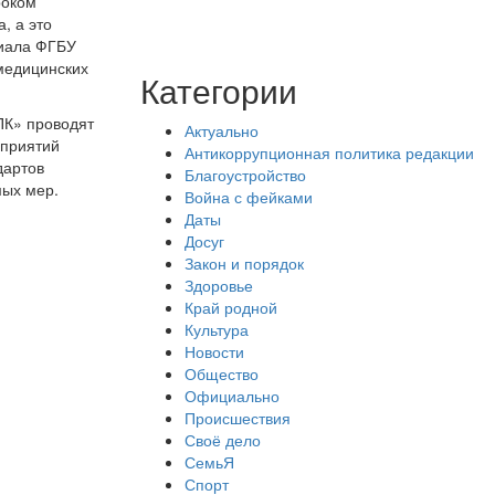
роком
, а это
лиала ФГБУ
 медицинских
Категории
ПК» проводят
Актуально
дприятий
Антикоррупционная политика редакции
дартов
Благоустройство
мых мер.
Война с фейками
Даты
Досуг
Закон и порядок
Здоровье
Край родной
Культура
Новости
Общество
Официально
Происшествия
Своё дело
СемьЯ
Спорт