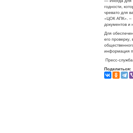
— Иногда для 
годности, кот
чревато для в
«ЦОК АПК». – 
документов и 
Для обеспече
его проверку,
общественного
информация п
Пресс-служба
Поделиться: