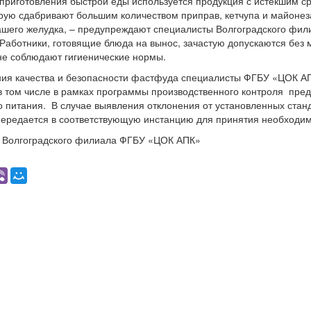
приготовления быстрой еды используется продукция с истекшим с
орую сдабривают большим количеством приправ, кетчупа и майонеза
ашего желудка, – предупреждают специалисты Волгоградского фи
Работники, готовящие блюда на вынос, зачастую допускаются без
не соблюдают гигиенические нормы.
ния качества и безопасности фастфуда специалисты ФГБУ «ЦОК А
 в том числе в рамках программы производственного контроля пре
 питания. В случае выявления отклонения от установленных стан
ередается в соответствующую инстанцию для принятия необходи
 Волгоградского филиала ФГБУ «ЦОК АПК»