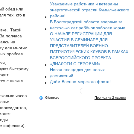
Уважаемые работники и ветераны
ый обед или
энергетической отрасли Кумылженского
я тех, кто в
района!
В Волгоградской области впервые за
несколько лет ребёнок заболел корью
вке. Такой
О НАЧАЛЕ РЕГИСТРАЦИИ ДЛЯ
 За полчаса
УЧАСТИЯ В СЕМИНАРЕ ДЛЯ
каясь на
ПРЕДСТАВИТЕЛЕЙ ВОЕННО-
му для многих
ПАТРИОТИЧЕСКИХ КЛУБОВ В РАМКАХ
ных проблем.
ВСЕРОССИЙСКОГО ПРОЕКТА
ки,
«ДИАЛОГИ С ГЕРОЯМИ»
твуют быстрому
Новая площадка для новых
одит
достижений
тся с низким
Днём Военно-морского флота!
сколько часов
ровье
тиоксидантов,
 может
 еды
е инфекции).