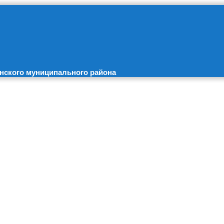
нского муниципального района
Новости недели
Андрей Бочаров обсудил с активом Серафимовичского райо
Борьба за право носить оливковый берет