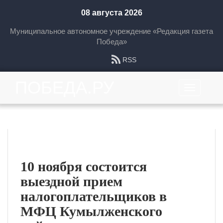
08 августа 2026
Муниципальное автономное учреждение «Редакция газета
Победа»
RSS
ПОБЕДА.РУ
Toggle
navigation
Главные новости
10 ноября состоится
выездной прием
налогоплательщиков в
МФЦ Кумылженского