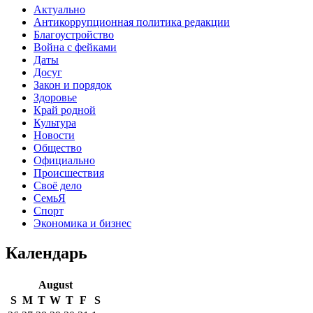
Актуально
Антикоррупционная политика редакции
Благоустройство
Война с фейками
Даты
Досуг
Закон и порядок
Здоровье
Край родной
Культура
Новости
Общество
Официально
Происшествия
Своё дело
СемьЯ
Спорт
Экономика и бизнес
Календарь
August
S
M
T
W
T
F
S