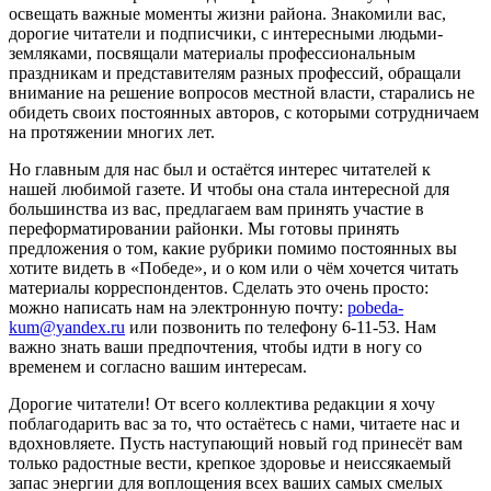
освещать важные моменты жизни района. Знакомили вас,
дорогие читатели и подписчики, с интересными людьми-
земляками, посвящали материалы профессиональным
праздникам и представителям разных профессий, обращали
внимание на решение вопросов местной власти, старались не
обидеть своих постоянных авторов, с которыми сотрудничаем
на протяжении многих лет.
Но главным для нас был и остаётся интерес читателей к
нашей любимой газете. И чтобы она стала интересной для
большинства из вас, предлагаем вам принять участие в
переформатировании районки. Мы готовы принять
предложения о том, какие рубрики помимо постоянных вы
хотите видеть в «Победе», и о ком или о чём хочется читать
материалы корреспондентов. Сделать это очень просто:
можно написать нам на электронную почту:
pobeda-
kum@yandex.ru
или позвонить по телефону 6-11-53. Нам
важно знать ваши предпочтения, чтобы идти в ногу со
временем и согласно вашим интересам.
Дорогие читатели! От всего коллектива редакции я хочу
поблагодарить вас за то, что остаётесь с нами, читаете нас и
вдохновляете. Пусть наступающий новый год принесёт вам
только радостные вести, крепкое здоровье и неиссякаемый
запас энергии для воплощения всех ваших самых смелых