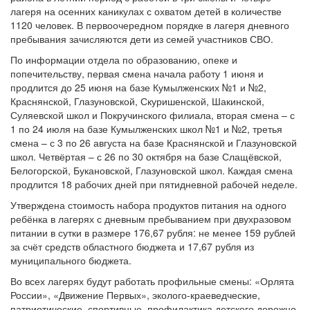
лагеря на осенних каникулах с охватом детей в количестве
1120 человек. В первоочередном порядке в лагеря дневного
пребывания зачисляются дети из семей участников СВО.
По информации отдела по образованию, опеке и
попечительству, первая смена начала работу 1 июня и
продлится до 25 июня на базе Кумылженских №1 и №2,
Краснянской, Глазуновской, Скуришенской, Шакинской,
Суляевской школ и Покручинского филиала, вторая смена – с
1 по 24 июля на базе Кумылженских школ №1 и №2, третья
смена – с 3 по 26 августа на базе Краснянской и Глазуновской
школ. Четвёртая – с 26 по 30 октября на базе Слащёвской,
Белогорской, Букановской, Глазуновской школ. Каждая смена
продлится 18 рабочих дней при пятидневной рабочей неделе.
Утверждена стоимость набора продуктов питания на одного
ребёнка в лагерях с дневным пребыванием при двухразовом
питании в сутки в размере 176,67 рубля: не менее 159 рублей
за счёт средств областного бюджета и 17,67 рубля из
муниципального бюджета.
Во всех лагерях будут работать профильные смены: «Орлята
России», «Движение Первых», эколого-краеведческие,
патриотические, спортивные, профилактика детского дорожно-