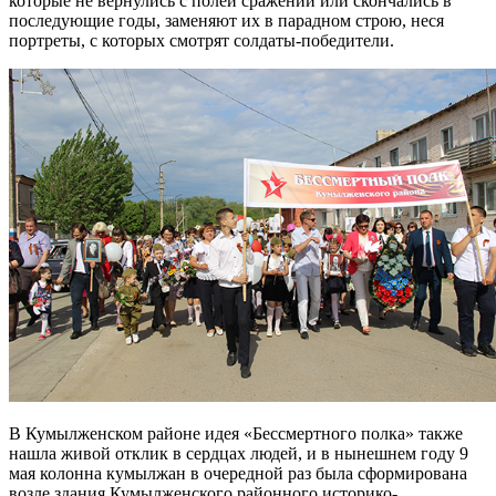
которые не вернулись с полей сражений или скончались в
последующие годы, заменяют их в парадном строю, неся
портреты, с которых смотрят солдаты-победители.
В Кумылженском районе идея «Бессмертного полка» также
нашла живой отклик в сердцах людей, и в нынешнем году 9
мая колонна кумылжан в очередной раз была сформирована
возле здания Кумылженского районного историко-