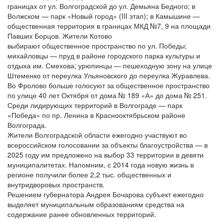
границах от ул. Волгоградской до ул. Демьяна Бедного; в
Волжском — парк «Новый город» (III этап); в Камышине —
общественная территория в границах МКД №7, 9 на площади
Павших Борцов. Жители Котово
выбирают общественное пространство по ул. Победы;
михайловцы — пруд в районе городского парка культуры и
отдыха им. Смехова; урюпинцы — пешеходную зону на улице
Штеменко от переулка Ульяновского до переулка Журавлева.
Во Фролово больше голосуют за общественное пространство
по улице 40 лет Октября от дома № 189 «А» до дома № 251.
Среди лидирующих территорий в Волгограде — парк
«Победа» по пр. Ленина в Краснооктябрьском районе
Волгограда.
Жители Волгоградской области ежегодно участвуют во
всероссийском голосовании за объекты благоустройства — в
2025 году им предложено на выбор 33 территории в девяти
муниципалитетах. Напомним, с 2014 года новую жизнь в
регионе получили более 2,2 тыс. общественных и
внутридворовых пространств.
Решением губернатора Андрея Бочарова субъект ежегодно
выделяет муниципальным образованиям средства на
содержание ранее обновленных территорий.