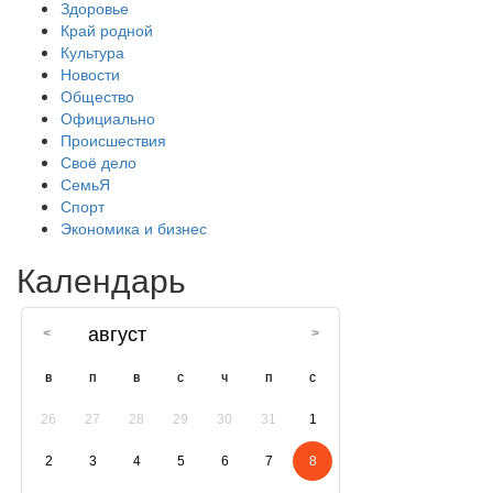
Здоровье
Край родной
Культура
Новости
Общество
Официально
Происшествия
Своё дело
СемьЯ
Спорт
Экономика и бизнес
Календарь
август
в
п
в
с
ч
п
с
26
27
28
29
30
31
1
2
3
4
5
6
7
8