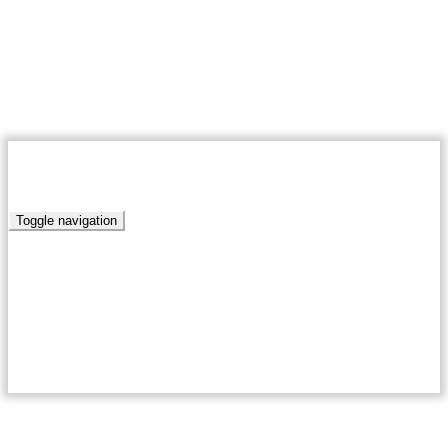
07 августа 2026
Муниципальное автономное учреждение «Редакция газета
Победа»
RSS
ПОБЕДА.РУ
Toggle navigation
Главная
Новости
Актуально
Край родной
Письма наших читателей
Антикоррупционная политика
Благоустройство
Нормативно-правовые акты сельских поселений
Кумылженского муниципального района