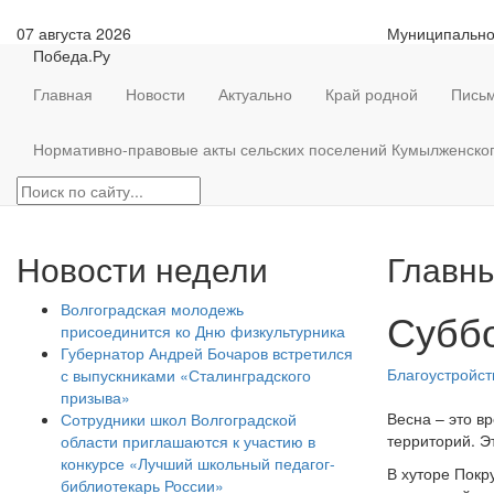
07 августа 2026
Муниципально
Победа.Ру
Главная
Новости
Актуально
Край родной
Письм
Нормативно-правовые акты сельских поселений Кумылженско
Новости недели
Главны
Волгоградская молодежь
Суббо
присоединится ко Дню физкультурника
Губернатор Андрей Бочаров встретился
Благоустройст
с выпускниками «Сталинградского
призыва»
Весна – это в
Сотрудники школ Волгоградской
территорий. Э
области приглашаются к участию в
конкурсе «Лучший школьный педагог-
В хуторе Покр
библиотекарь России»