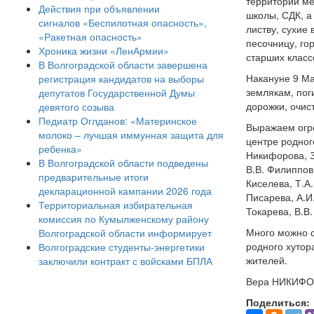
территорий ме
Действия при объявлении
школы, СДК, а
сигналов «Беспилотная опасность»,
листву, сухие
«Ракетная опасность»
песочницу, го
Хроника жизни «ЛенАрмии»
старших класс
В Волгоградской области завершена
Накануне 9 Ма
регистрация кандидатов на выборы
землякам, пог
депутатов Государственной Думы
дорожки, очис
девятого созыва
Педиатр Оглданов: «Материнское
Выражаем огро
молоко – лучшая иммунная защита для
центре родного
ребенка»
Никифорова, З
В Волгоградской области подведены
В.В. Филиппов
предварительные итоги
Киселева, Т.А
декларационной кампании 2026 года
Писарева, А.И.
Территориальная избирательная
Токарева, В.В.
комиссия по Кумылженскому району
Много можно с
Волгоградской области информирует
родного хутор
Волгоградские студенты-энергетики
жителей.
заключили контракт с войсками БПЛА
Вера НИКИФОР
Поделиться: