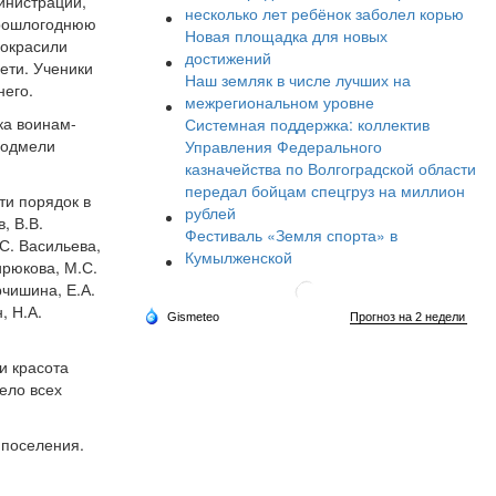
инистрации,
несколько лет ребёнок заболел корью
прошлогоднюю
Новая площадка для новых
покрасили
достижений
ети. Ученики
Наш земляк в числе лучших на
него.
межрегиональном уровне
ка воинам-
Системная поддержка: коллектив
подмели
Управления Федерального
казначейства по Волгоградской области
передал бойцам спецгруз на миллион
ти порядок в
рублей
, В.В.
Фестиваль «Земля спорта» в
С. Васильева,
Кумылженской
ирюкова, М.С.
рчишина, Е.А.
, Н.А.
и красота
дело всех
 поселения.