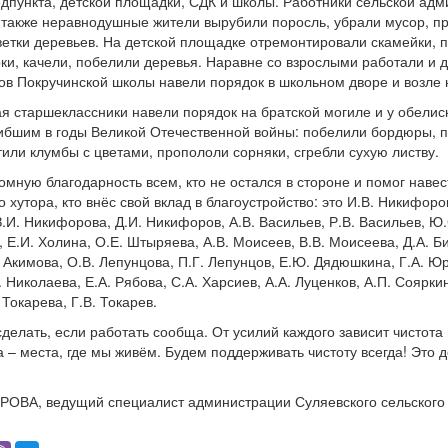
дпункта, детской площадки, СДК и школы. Работники сельской адм
 также неравнодушные жители вырубили поросль, убрали мусор, 
 ветки деревьев. На детской площадке отремонтировали скамейки, 
рки, качели, побелили деревья. Наравне со взрослыми работали и д
ов Покручинской школы навели порядок в школьном дворе и возле 
я старшеклассники навели порядок на братской могиле и у обелис
ибшим в годы Великой Отечественной войны: побелили бордюры, 
тили клумбы с цветами, пропололи сорняки, сгребли сухую листву.
мную благодарность всем, кто не остался в стороне и помог навес
 хутора, кто внёс свой вклад в благоустройство: это И.В. Никифоров
.И. Никифорова, Д.И. Никифоров, А.В. Васильев, Р.В. Васильев, Ю.
, Е.И. Холина, О.Е. Штыряева, А.В. Моисеев, В.В. Моисеева, Д.А. Б
. Акимова, О.В. Лепунцова, П.Г. Лепунцов, Е.Ю. Дядюшкина, Г.А. Ю
 Николаева, Е.А. Рябова, С.А. Харсиев, А.А. Луценков, А.П. Сояркин
 Токарева, Г.В. Токарев.
делать, если работать сообща. От усилий каждого зависит чистота 
а – места, где мы живём. Будем поддерживать чистоту всегда! Это 
ОВА, ведущий специалист администрации Суляевского сельского