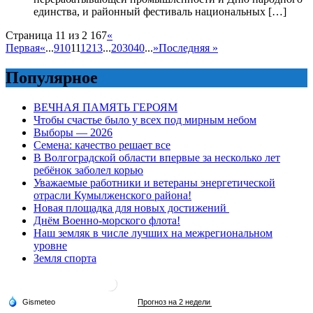
единства, и районный фестиваль национальных […]
Страница 11 из 2 167
«
Первая
«
...
9
10
11
12
13
...
20
30
40
...
»
Последняя »
Популярное
ВЕЧНАЯ ПАМЯТЬ ГЕРОЯМ
Чтобы счастье было у всех под мирным небом
Выборы — 2026
Семена: качество решает все
В Волгоградской области впервые за несколько лет
ребёнок заболел корью
Уважаемые работники и ветераны энергетической
отрасли Кумылженского района!
Новая площадка для новых достижений
Днём Военно-морского флота!
Наш земляк в числе лучших на межрегиональном
уровне
Земля спорта