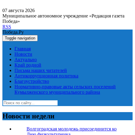
07 августа 2026
Муниципальное автономное учреждение «Редакция газета
Победа»
RSS
Победа.Ру
Toggle navigation
Главная
Новости
Актуально
Край родной
Письма наших читателей
Антикоррупционная политика
Благоустройство
Нормативно-правовые акты сельских поселений
Кумылженского муниципального района
Новости недели
Волгоградская молодежь присоединится ко
Дню физкультурника