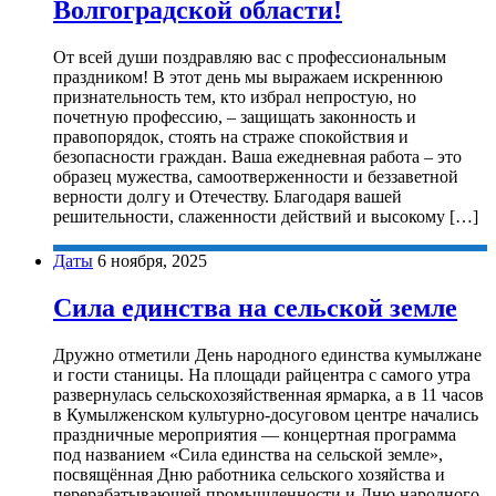
Волгоградской области!
От всей души поздравляю вас с профессиональным
праздником! В этот день мы выражаем искреннюю
признательность тем, кто избрал непростую, но
почетную профессию, – защищать законность и
правопорядок, стоять на страже спокойствия и
безопасности граждан. Ваша ежедневная работа – это
образец мужества, самоотверженности и беззаветной
верности долгу и Отечеству. Благодаря вашей
решительности, слаженности действий и высокому […]
Даты
6 ноября, 2025
Сила единства на сельской земле
Дружно отметили День народного единства кумылжане
и гости станицы. На площади райцентра с самого утра
развернулась сельскохозяйственная ярмарка, а в 11 часов
в Кумылженском культурно-досуговом центре начались
праздничные мероприятия — концертная программа
под названием «Сила единства на сельской земле»,
посвящённая Дню работника сельского хозяйства и
перерабатывающей промышленности и Дню народного