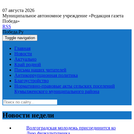
07 августа 2026
Муниципальное автономное учреждение «Редакция газета
Победа»
RSS
Победа.Ру
Toggle navigation
Главная
Новости
Актуально
Край родной
Письма наших читателей
Антикоррупционная политика
Благоустройство
Нормативно-правовые акты сельских поселений
Кумылженского муниципального района
Новости недели
Волгоградская молодежь присоединится ко
Дню физкультурника