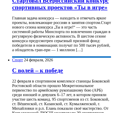
Стартовал Всероссийский конкурс
спортивных проектов «Ты в игре»
Главная задача конкурса — находить и отмечать яркие
проекты, вовлекающие россиян в занятия спортом.Старт
нового сезона конкурса „Ты в игре!“ — это часть
системной работы Минспорта по вовлечению граждан в
регулярную физическую активность. В шестом сезоне
конкурса предусмотрен серьезный призовой фонд:
победители в номинациях получат по 500 тысяч рублей,
а обладатель гран-при — 1 миллион […]
Спорт
24 февраля, 2026
С волей – к победе
22 февраля в спортивном комплексе станицы Боковской
Ростовской области прошло Межрегиональное
первенство по армейскому рукопашному бою (АРБ)
среди юношей и девушек 6–17 лет, в котором приняли
участие шесть команд. 95 спортсменов из ст. Боковской,
ст. Вёшенской, ст. Казанской, ст. Кумылженской, г.
Михайловки и р.п. Елань показали своё мастерство. От
Кумылженской ДЮСШ участвовали 30 спортсменов,