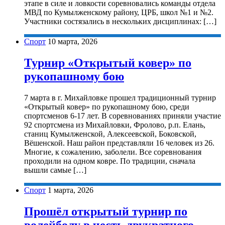
этапе в силе и ловкости соревновались команды отдела
МВД по Кумылженскому району, ЦРБ, школ №1 и №2.
Участники состязались в нескольких дисциплинах: […]
Спорт
10 марта, 2026
Турнир «Открытый ковер» по
рукопашному бою
7 марта в г. Михайловке прошел традиционный турнир
«Открытый ковер» по рукопашному бою, среди
спортсменов 6-17 лет. В соревнованиях приняли участие
92 спортсмена из Михайловки, Фролово, р.п. Елань,
станиц Кумылженской, Алексеевской, Боковской,
Вёшенской. Наш район представляли 16 человек из 26.
Многие, к сожалению, заболели. Все соревнования
проходили на одном ковре. По традиции, сначала
вышли самые […]
Спорт
1 марта, 2026
Прошёл открытый турнир по
волейболу в честь двукратного