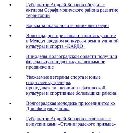
Губернатор Андрей Бочаров обсудил с
активом Серафимовичского района развитие
территории
Борьба за право носить оливковый берет
Волгоградцев приглашают принять участие
в Международном конкурсе-премии уличной
культуры и спорта «КАРДО»
Виноделы Волгоградской области получили
федеральную поддержку на рекламное
продвижение
Уважаемые ветераны спорта и юные
спортсмены, тренеры,
преподаватели, активисты физической
культуры и спортивные болельщики района!
Волгоградская молодежь присоединится ко
Дню физкультурника
Губернатор Андрей Бочаров встретился с
выпускниками «Сталинградского призыва»