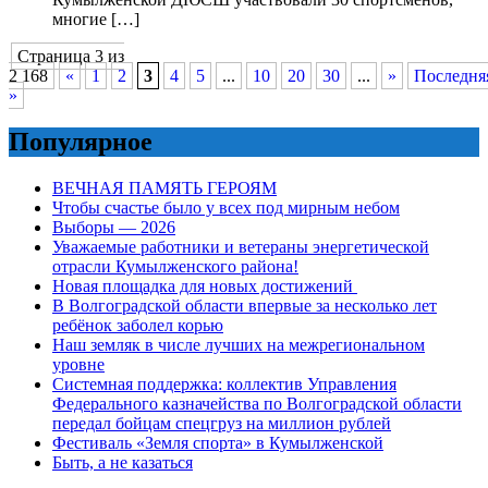
многие […]
Страница 3 из
2 168
«
1
2
3
4
5
...
10
20
30
...
»
Последня
»
Популярное
ВЕЧНАЯ ПАМЯТЬ ГЕРОЯМ
Чтобы счастье было у всех под мирным небом
Выборы — 2026
Уважаемые работники и ветераны энергетической
отрасли Кумылженского района!
Новая площадка для новых достижений
В Волгоградской области впервые за несколько лет
ребёнок заболел корью
Наш земляк в числе лучших на межрегиональном
уровне
Системная поддержка: коллектив Управления
Федерального казначейства по Волгоградской области
передал бойцам спецгруз на миллион рублей
Фестиваль «Земля спорта» в Кумылженской
Быть, а не казаться