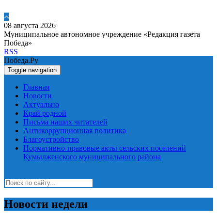
08 августа 2026
Муниципальное автономное учреждение «Редакция газета
Победа»
RSS
Победа.Ру
Toggle navigation
Главная
Новости
Актуально
Край родной
Письма наших читателей
Антикоррупционная политика
Благоустройство
Нормативно-правовые акты сельских поселений
Кумылженского муниципального района
Новости недели