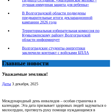
Педиатр Оглданов: «Материнское молоко –
лучшая иммунная защита для ребенка»
В Волгоградской области подведены
предварительные итоги декларационной
кампании 2026 года
Территориальная избирательная комиссия по
Кумылженскому району Волгоградской
области информирует
Волгоградские студенты-энергетики
заключили контракт с войсками БПЛА
Главные новости
Уважаемые земляки!
Даты
3 декабря, 2025
Международный день инвалидов – особая страничка в
календаре. Эта дата призывает здоровых людей задуматься о
милосердии, протянуть руку помощи нуждающимся в