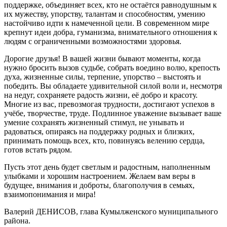
поддержке, объединяет всех, кто не остаётся равнодушным к
их мужеству, упорству, талантам и способностям, умению
настойчиво идти к намеченной цели. В современном мире
крепнут идеи добра, гуманизма, внимательного отношения к
людям с ограниченными возможностями здоровья.
Дорогие друзья! В вашей жизни бывают моменты, когда
нужно бросить вызов судьбе, собрать воедино волю, крепость
духа, жизненные силы, терпение, упорство – выстоять и
победить. Вы обладаете удивительной силой воли и, несмотря
на недуг, сохраняете радость жизни, её добро и красоту.
Многие из вас, превозмогая трудности, достигают успехов в
учёбе, творчестве, труде. Подлинное уважение вызывает ваше
умение сохранять жизненный стимул, не унывать и
радоваться, опираясь на поддержку родных и близких,
принимать помощь всех, кто, повинуясь велению сердца,
готов встать рядом.
Пусть этот день будет светлым и радостным, наполненным
улыбками и хорошим настроением. Желаем вам веры в
будущее, внимания и доброты, благополучия в семьях,
взаимопонимания и мира!
Валерий ДЕНИСОВ, глава Кумылженского муниципального
района.