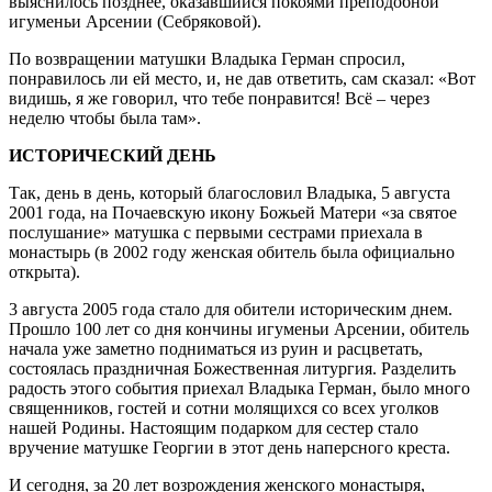
выяснилось позднее, оказавшийся покоями преподобной
игуменьи Арсении (Себряковой).
По возвращении матушки Владыка Герман спросил,
понравилось ли ей место, и, не дав ответить, сам сказал: «Вот
видишь, я же говорил, что тебе понравится! Всё – через
неделю чтобы была там».
ИСТОРИЧЕСКИЙ ДЕНЬ
Так, день в день, который благословил Владыка, 5 августа
2001 года, на Почаевскую икону Божьей Матери «за святое
послушание» матушка с первыми сестрами приехала в
монастырь (в 2002 году женская обитель была официально
открыта).
3 августа 2005 года стало для обители историческим днем.
Прошло 100 лет со дня кончины игуменьи Арсении, обитель
начала уже заметно подниматься из руин и расцветать,
состоялась праздничная Божественная литургия. Разделить
радость этого события приехал Владыка Герман, было много
священников, гостей и сотни молящихся со всех уголков
нашей Родины. Настоящим подарком для сестер стало
вручение матушке Георгии в этот день наперсного креста.
И сегодня, за 20 лет возрождения женского монастыря,