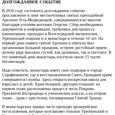
ДОЛГОЖДАННОЕ СОБЫТИЕ
В 2016 году состоялось долгожданное событие –
прославление в лике местночтимых святых преподобной
Арсении Усть-Медведицкой, совершившееся во многом
благодаря усилиям матушки Георгии. Сбор необходимых
документов и информации, требуемых для процесса
канонизации, проходил в Волгоградской митрополии,
Урюпинской епархии и в монастыре в течение 10 лет. На
первый день памяти святой Арсении в обители был
организован большой праздник, устроен достойный прием
целому ряду высоких гостей, как духовных, так и светских. В
тот памятный день монастырь посетили около 15 тысяч
богомольцев.
Надо отметить, монастырь имеет свое подворье в городе
Серафимовиче, где в восстановленном Свято-Троицком храме
совершаются службы. Здесь открыта воскресная школа для
взрослых и детей. Храм большой, двухпрестольный: на
первом этаже расположены придел в честь Покрова
Пресвятой Богородицы и ученические классы, а на втором
этаже – храм с престолом, посвященным Святой Троице.
В монастырских храмах часто проходят архиерейские
богослужения, которые возглавляет епископ Урюпинский и