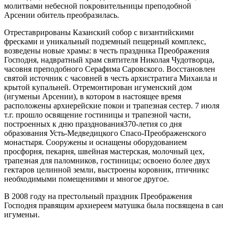
молитвами небесной покровительницы преподобной
Арсении обитель преобразилась.
Отреставрированы Казанский собор с византийскими
фресками и уникальный подземный пещерный комплекс,
возведены новые храмы: в честь праздника Преображения
Господня, надвратный храм святителя Николая Чудотворца,
часовня преподобного Серафима Саровского. Восстановлен
святой источник с часовней в честь архистратига Михаила и
крытой купальней. Отремонтирован игуменский дом
(игуменьи Арсении), в котором в настоящее время
расположены архиерейские покои и трапезная сестер. 7 июля
т.г. прошло освящение гостиницы и трапезной части,
построенных к дню празднования370-летия со дня
образования Усть-Медведицкого Спасо-Преображенского
монастыря. Сооружены и оснащены оборудованием
просфорня, пекарня, швейная мастерская, молочный цех,
трапезная для паломников, гостиницы; освоено более двух
гектаров целинной земли, выстроены коровник, птичникс
необходимыми помещениями и многое другое.
В 2008 году на престольный праздник Преображения
Господня правящим архиереем матушка была посвящена в сан
игуменьи.