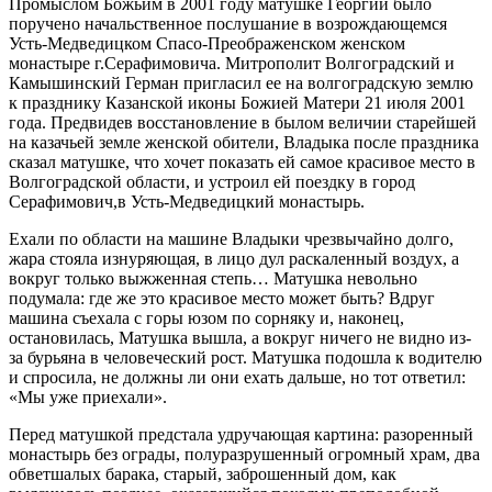
Промыслом Божьим в 2001 году матушке Георгии было
поручено начальственное послушание в возрождающемся
Усть-Медведицком Спасо-Преображенском женском
монастыре г.Серафимовича. Митрополит Волгоградский и
Камышинский Герман пригласил ее на волгоградскую землю
к празднику Казанской иконы Божией Матери 21 июля 2001
года. Предвидев восстановление в былом величии старейшей
на казачьей земле женской обители, Владыка после праздника
сказал матушке, что хочет показать ей самое красивое место в
Волгоградской области, и устроил ей поездку в город
Серафимович,в Усть-Медведицкий монастырь.
Ехали по области на машине Владыки чрезвычайно долго,
жара стояла изнуряющая, в лицо дул раскаленный воздух, а
вокруг только выжженная степь… Матушка невольно
подумала: где же это красивое место может быть? Вдруг
машина съехала с горы юзом по сорняку и, наконец,
остановилась, Матушка вышла, а вокруг ничего не видно из-
за бурьяна в человеческий рост. Матушка подошла к водителю
и спросила, не должны ли они ехать дальше, но тот ответил:
«Мы уже приехали».
Перед матушкой предстала удручающая картина: разоренный
монастырь без ограды, полуразрушенный огромный храм, два
обветшалых барака, старый, заброшенный дом, как