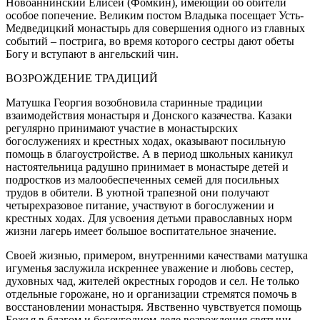
Новоаннинский Елисей (Фомкин), имеющий об обители
особое попечение. Великим постом Владыка посещает Усть-
Медведицкий монастырь для совершения одного из главных
событий – пострига, во время которого сестры дают обеты
Богу и вступают в ангельский чин.
ВОЗРОЖДЕНИЕ ТРАДИЦИЙ
Матушка Георгия возобновила старинные традиции
взаимодействия монастыря и Донского казачества. Казаки
регулярно принимают участие в монастырских
богослужениях и крестных ходах, оказывают посильную
помощь в благоустройстве. А в период школьных каникул
настоятельница радушно принимает в монастыре детей и
подростков из малообеспеченных семей для посильных
трудов в обители. В уютной трапезной они получают
четырехразовое питание, участвуют в богослужении и
крестных ходах. Для усвоения детьми православных норм
жизни лагерь имеет большое воспитательное значение.
Своей жизнью, примером, внутренними качествами матушка
игуменья заслужила искреннее уважение и любовь сестер,
духовных чад, жителей окрестных городов и сел. Не только
отдельные горожане, но и организации стремятся помочь в
восстановлении монастыря. Явственно чувствуется помощь
Божья в благом и богоугодном деле возрождения святыни.