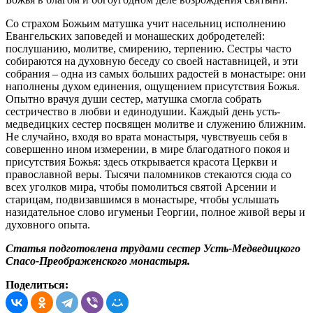
Со страхом Божьим матушка учит насельниц исполнению
Евангельских заповедей и монашеских добродетелей:
послушанию, молитве, смирению, терпению. Сестры часто
собираются на духовную беседу со своей наставницей, и эти
собрания – одна из самых больших радостей в монастыре: они
наполнены духом единения, ощущением присутствия Божья.
Опытно врачуя души сестер, матушка смогла собрать
сестричество в любви и единодушии. Каждый день усть-
медведицких сестер посвящен молитве и служению ближним.
Не случайно, входя во врата монастыря, чувствуешь себя в
совершенно ином измерении, в мире благодатного покоя и
присутствия Божья: здесь открывается красота Церкви и
православной веры. Тысячи паломников стекаются сюда со
всех уголков мира, чтобы помолиться святой Арсении и
старицам, подвизавшимся в монастыре, чтобы услышать
назидательное слово игуменьи Георгии, полное живой веры и
духовного опыта.
Статья подготовлена трудами сестер Усть-Медведицкого
Спасо-Преображенского монастыря.
Поделиться: