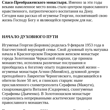
Спасо-Преображенского монастыря.
Именно за эти годы
веками намоленное место вновь стало центром православного
нравственного, патриотического воспитания на Дону.
Сегодня наш рассказ об игуменье Георгии, посвятившей свою
жизнь Господу Богу и являющейся примером для нас.
НАЧАЛО ДУХОВНОГО ПУТИ
Игуменья Георгия (Боровик) родилась 9 февраля 1953 года в
благочестивой верующей семье. Свой духовный путь матушка
начала в Красногорском Покровском женском монастыре
города Золотоноши Черкасской епархии, где приняла
монашество, исполняла различные послушания и
приобщалась к богатому опыту подвижнической жизни –
игуменьи монастыря Агнии (Миняйло), духовной дочери
преподобного Лаврентия Черниговского, подвизавшейся в
обители более 50 лет, и глинских старцев: ныне
прославленного схимитрополита Серафима (Мажуги),
схиархимандрита Виталия (Сидоренко), схиигуменьи
Серафимы (Дьяченко). В Золотоношском монастыре
сохранились непрерванными аскетические традиции
православного монашества.