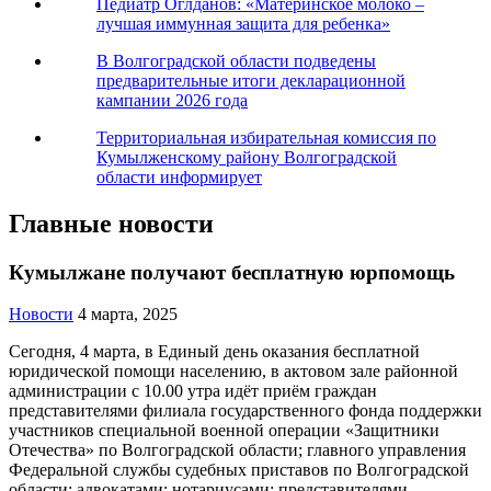
Педиатр Оглданов: «Материнское молоко –
лучшая иммунная защита для ребенка»
В Волгоградской области подведены
предварительные итоги декларационной
кампании 2026 года
Территориальная избирательная комиссия по
Кумылженскому району Волгоградской
области информирует
Главные новости
Кумылжане получают бесплатную юрпомощь
Новости
4 марта, 2025
Сегодня, 4 марта, в Единый день оказания бесплатной
юридической помощи населению, в актовом зале районной
администрации с 10.00 утра идёт приём граждан
представителями филиала государственного фонда поддержки
участников специальной военной операции «Защитники
Отечества» по Волгоградской области; главного управления
Федеральной службы судебных приставов по Волгоградской
области; адвокатами; нотариусами; представителями