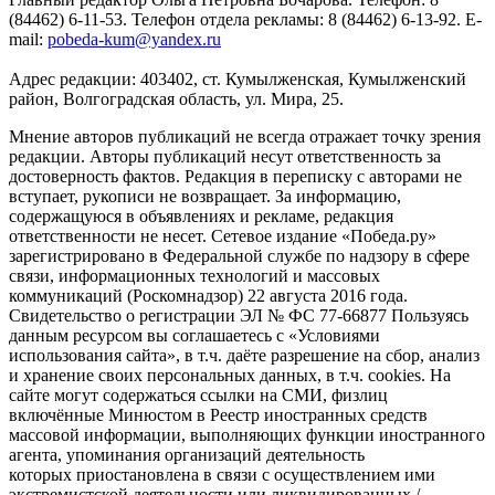
(84462) 6-11-53. Телефон отдела рекламы: 8 (84462) 6-13-92. E-
mail:
pobeda-kum@yandex.ru
Адрес редакции: 403402, ст. Кумылженская, Кумылженский
район, Волгоградская область, ул. Мира, 25.
Мнение авторов публикаций не всегда отражает точку зрения
редакции. Авторы публикаций несут ответственность за
достоверность фактов. Редакция в переписку с авторами не
вступает, рукописи не возвращает. За информацию,
содержащуюся в объявлениях и рекламе, редакция
ответственности не несет. Сетевое издание «Победа.ру»
зарегистрировано в Федеральной службе по надзору в сфере
связи, информационных технологий и массовых
коммуникаций (Роскомнадзор) 22 августа 2016 года.
Свидетельство о регистрации ЭЛ № ФС 77-66877 Пользуясь
данным ресурсом вы соглашаетесь с «Условиями
использования сайта», в т.ч. даёте разрешение на сбор, анализ
и хранение своих персональных данных, в т.ч. cookies. На
сайте могут содержаться ссылки на СМИ, физлиц
включённые Минюстом в Реестр иностранных средств
массовой информации, выполняющих функции иностранного
агента, упоминания организаций деятельность
которых приостановлена в связи с осуществлением ими
экстремистской деятельности или ликвидированных /