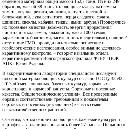
семенного материала общей массой 152,7 тонн. Из них 249
образцов, массой 38 тонн, это овощные культуры (семена
томата, огурца, редиса, моркови, капусты цветной и
белокочанной, лука репчатого, перца сладкого, салата,
шпината, свеклы, кабачка, тыквы, дыни, арбуза.) Проверялись
их посевные качества (всхожесть, энергия прорастания,
чистота и отход семян, влажность, масса 1000 семян,
зараженность болезнями, заселенность вредителями), наличие/
отсутствие ГМО, проводились энтомологические и
гербологические исследования, особое внимание уделялось
карантинному контролю, – говорит начальник отдела
карантина растений Волгоградского филиала ФГБУ «ЦОК
АПК» Юлия Руденко.
В аккредитованной лаборатории специалисты исследуют
посевной материал овощных культур согласно ГОСТу 32592-
2013 «Семена овощных, бахчевых культур, кормовых
корнеплодов и кормовой капусты. Сортовые и посевные
качества. Общие технические условия». Все проверенные
образцы соответствовали требованиям к показателям
сортовых и посевных (посадочных) качеств семян
сельскохозяйственных растений.
Отметим, в этом сезоне под овощные, бахчевые культуры и
картофель запланировано занять более 57 тыс. га. По данным