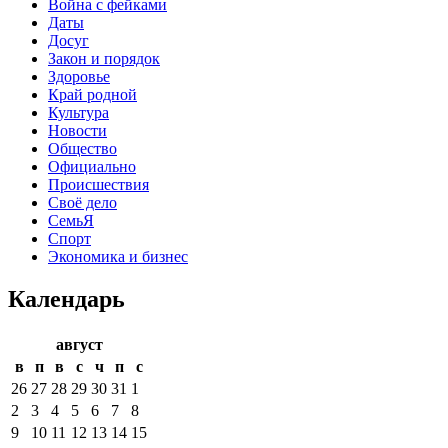
Война с фейками
Даты
Досуг
Закон и порядок
Здоровье
Край родной
Культура
Новости
Общество
Официально
Происшествия
Своё дело
СемьЯ
Спорт
Экономика и бизнес
Календарь
август
в
п
в
с
ч
п
с
26
27
28
29
30
31
1
2
3
4
5
6
7
8
9
10
11
12
13
14
15