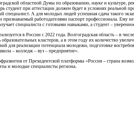
гоградской областной Думы по образованию, науке и культуре, 
ерь студент при аттестации должен будет в условиях реальной 
й специалист. А для молодых людей успешная сдача такого экза
 признаваемый работодателями паспорт профессионала. Ему не
получает специалиста с готовыми навыками, а студент – уверенн
изуется в России с 2022 года. Волгоградская область – в числ
 образовательных кластеров, а в этом году их количество увелич
вий для реализации потенциала молодежи, подготовке востребо
кола – колледж – вуз – предприятие».
рофразвития от Президентской платформы «Россия – страна возм
нты и молодые специалисты региона.