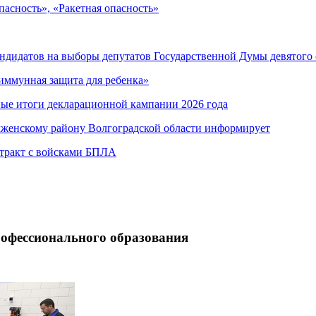
асность», «Ракетная опасность»
андидатов на выборы депутатов Государственной Думы девятого
иммунная защита для ребенка»
ные итоги декларационной кампании 2026 года
лженскому району Волгоградской области информирует
нтракт с войсками БПЛА
рофессионального образования