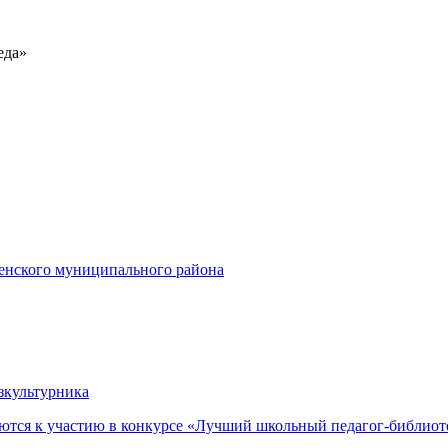
еда»
енского муниципального района
зкультурника
ются к участию в конкурсе «Лучший школьный педагог-библиот