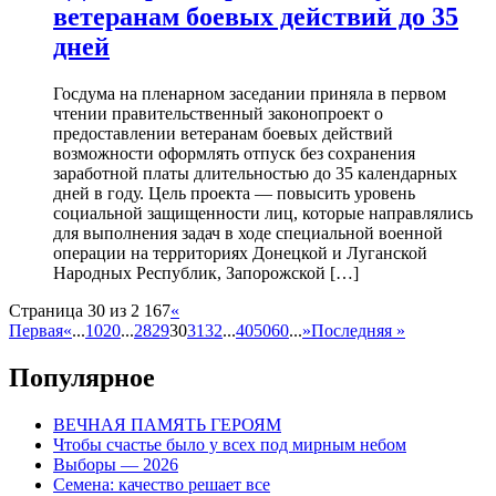
ветеранам боевых действий до 35
дней
Госдума на пленарном заседании приняла в первом
чтении правительственный законопроект о
предоставлении ветеранам боевых действий
возможности оформлять отпуск без сохранения
заработной платы длительностью до 35 календарных
дней в году. Цель проекта — повысить уровень
социальной защищенности лиц, которые направлялись
для выполнения задач в ходе специальной военной
операции на территориях Донецкой и Луганской
Народных Республик, Запорожской […]
Страница 30 из 2 167
«
Первая
«
...
10
20
...
28
29
30
31
32
...
40
50
60
...
»
Последняя »
Популярное
ВЕЧНАЯ ПАМЯТЬ ГЕРОЯМ
Чтобы счастье было у всех под мирным небом
Выборы — 2026
Семена: качество решает все