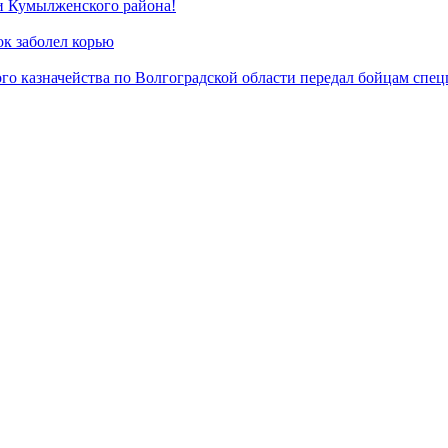
и Кумылженского района!
ок заболел корью
о казначейства по Волгоградской области передал бойцам спец