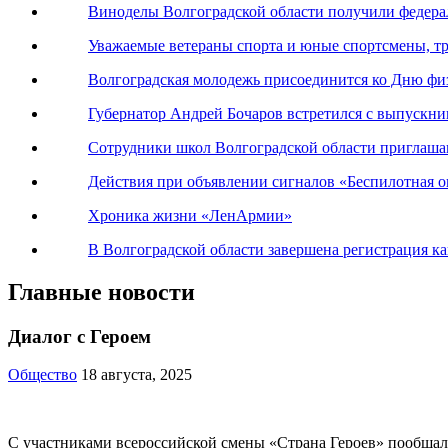
Виноделы Волгоградской области получили федер
Уважаемые ветераны спорта и юные спортсмены, тр
Волгоградская молодежь присоединится ко Дню фи
Губернатор Андрей Бочаров встретился с выпускн
Сотрудники школ Волгоградской области приглаша
Действия при объявлении сигналов «Беспилотная оп
Хроника жизни «ЛенАрмии»
В Волгоградской области завершена регистрация к
Главные новости
Диалог с Героем
Общество
18 августа, 2025
С участниками всероссийской смены «Страна Героев» пообщал