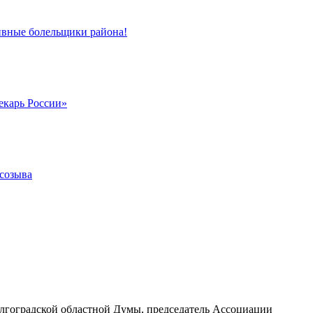
ивные болельщики района!
екарь России»
 созыва
лгоградской областной Думы, председатель Ассоциации