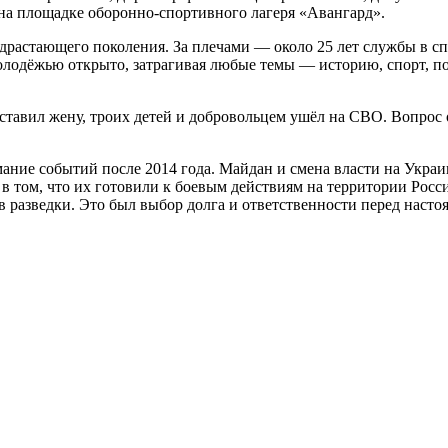
на площадке оборонно-спортивного лагеря «Авангард».
драстающего поколения. За плечами — около 25 лет службы в сп
 молодёжью открыто, затрагивая любые темы — историю, спорт, 
ставил жену, троих детей и добровольцем ушёл на СВО. Вопрос 
ие событий после 2014 года. Майдан и смена власти на Украине
в том, что их готовили к боевым действиям на территории Росс
в разведки. Это был выбор долга и ответственности перед наст