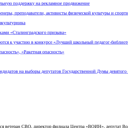
альную поддержку на рекламное продвижение
енеры, преподаватели, активисты физической культуры и спорт
зкультурника
иками «Сталинградского призыва»
ются к участию в конкурсе «Лучший школьный педагог-библиот
асность», «Ракетная опасность»
андидатов на выборы депутатов Государственной Думы девятого
ся ветеран СВО, директор филиала Центра «ВОИН», депутат Во