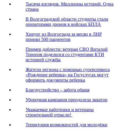
Тысячи взглядов. Миллионы историй. Одна
страна
В Волгоградской области студенты стали
операторами дронов в войсках БПЛА
Хирург из Волгограда за месяц в ЛНР
принял 500 пациентов
Пример доблести: ветеран СВО Виталий
Торопов поделился со студентами КТИ
историей службы
Жители региона с помощью суперсервиса
«Рождение ребенка» на Госуслугах могут
оформить документы ребенка
Благоустройство – забота общая
Уборочная кампания преодолела экватор
Уважаемые работники и ветераны
строительной отрасли!
Территория возможностей для молодёжи