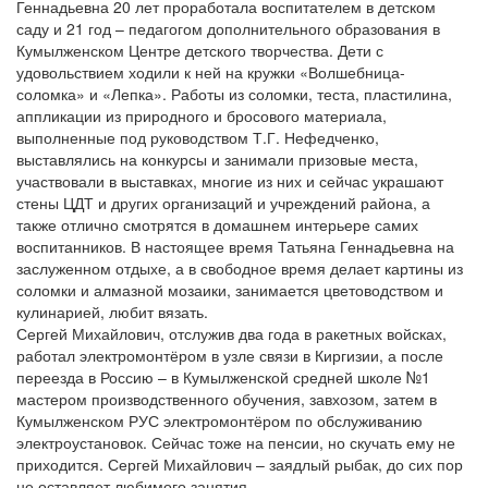
Геннадьевна 20 лет проработала воспитателем в детском
саду и 21 год – педагогом дополнительного образования в
Кумылженском Центре детского творчества. Дети с
удовольствием ходили к ней на кружки «Волшебница-
соломка» и «Лепка». Работы из соломки, теста, пластилина,
аппликации из природного и бросового материала,
выполненные под руководством Т.Г. Нефедченко,
выставлялись на конкурсы и занимали призовые места,
участвовали в выставках, многие из них и сейчас украшают
стены ЦДТ и других организаций и учреждений района, а
также отлично смотрятся в домашнем интерьере самих
воспитанников. В настоящее время Татьяна Геннадьевна на
заслуженном отдыхе, а в свободное время делает картины из
соломки и алмазной мозаики, занимается цветоводством и
кулинарией, любит вязать.
Сергей Михайлович, отслужив два года в ракетных войсках,
работал электромонтёром в узле связи в Киргизии, а после
переезда в Россию – в Кумылженской средней школе №1
мастером производственного обучения, завхозом, затем в
Кумылженском РУС электромонтёром по обслуживанию
электроустановок. Сейчас тоже на пенсии, но скучать ему не
приходится. Сергей Михайлович – заядлый рыбак, до сих пор
не оставляет любимого занятия.