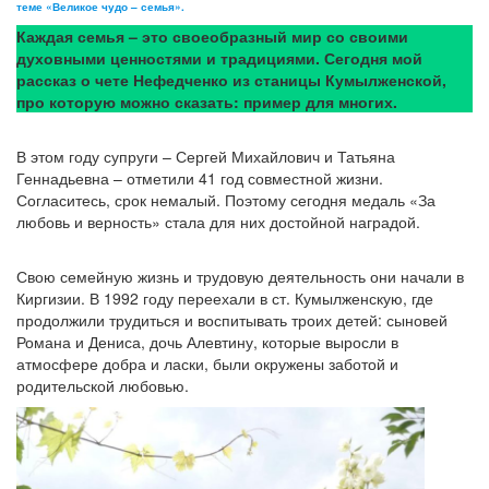
теме «Великое чудо – семья».
Каждая семья – это своеобразный мир со своими
духовными ценностями и традициями. Сегодня мой
рассказ о чете Нефедченко из станицы Кумылженской,
про которую можно сказать: пример для многих.
В этом году супруги – Сергей Михайлович и Татьяна
Геннадьевна – отметили 41 год совместной жизни.
Согласитесь, срок немалый. Поэтому сегодня медаль «За
любовь и верность» стала для них достойной наградой.
Свою семейную жизнь и трудовую деятельность они начали в
Киргизии. В 1992 году переехали в ст. Кумылженскую, где
продолжили трудиться и воспитывать троих детей: сыновей
Романа и Дениса, дочь Алевтину, которые выросли в
атмосфере добра и ласки, были окружены заботой и
родительской любовью.