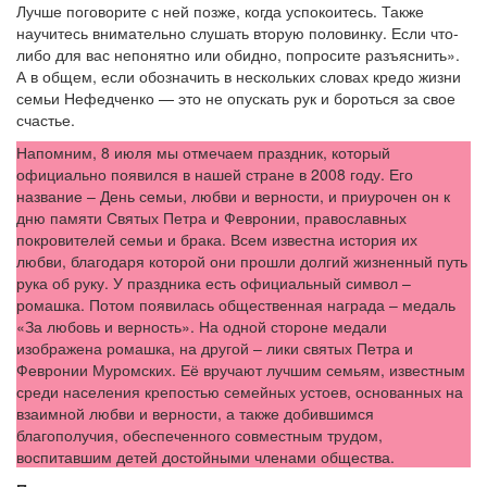
Лучше поговорите с ней позже, когда успокоитесь. Также
научитесь внимательно слушать вторую половинку. Если что-
либо для вас непонятно или обидно, попросите разъяснить».
А в общем, если обозначить в нескольких словах кредо жизни
семьи Нефедченко — это не опускать рук и бороться за свое
счастье.
Напомним, 8 июля мы отмечаем праздник, который
официально появился в нашей стране в 2008 году. Его
название – День семьи, любви и верности, и приурочен он к
дню памяти Святых Петра и Февронии, православных
покровителей семьи и брака. Всем известна история их
любви, благодаря которой они прошли долгий жизненный путь
рука об руку. У праздника есть официальный символ –
ромашка. Потом появилась общественная награда – медаль
«За любовь и верность». На одной стороне медали
изображена ромашка, на другой – лики святых Петра и
Февронии Муромских. Её вручают лучшим семьям, известным
среди населения крепостью семейных устоев, основанных на
взаимной любви и верности, а также добившимся
благополучия, обеспеченного совместным трудом,
воспитавшим детей достойными членами общества.