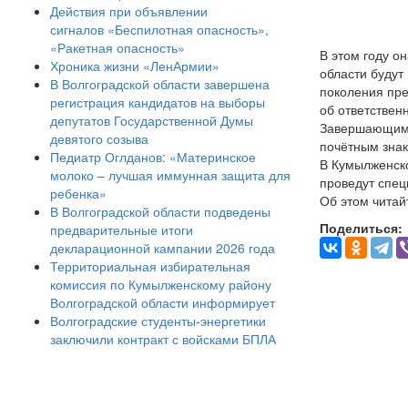
Действия при объявлении
сигналов «Беспилотная опасность»,
«Ракетная опасность»
В этом году о
Хроника жизни «ЛенАрмии»
области будут
В Волгоградской области завершена
поколения пре
регистрация кандидатов на выборы
об ответствен
депутатов Государственной Думы
Завершающим 
девятого созыва
почётным знак
Педиатр Оглданов: «Материнское
В Кумылженско
молоко – лучшая иммунная защита для
проведут спец
ребенка»
Об этом читай
В Волгоградской области подведены
Поделиться:
предварительные итоги
декларационной кампании 2026 года
Территориальная избирательная
комиссия по Кумылженскому району
Волгоградской области информирует
Волгоградские студенты-энергетики
заключили контракт с войсками БПЛА