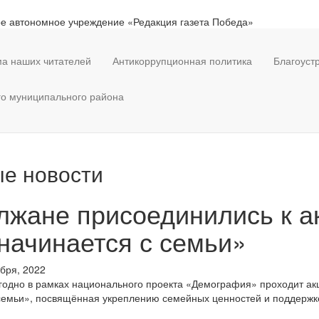
е автономное учреждение «Редакция газета Победа»
а наших читателей
Антикоррупционная политика
Благоуст
го муниципального района
е новости
жане присоединились к а
начинается с семьи»
ября, 2022
годно в рамках национального проекта «Демография» проходит ак
семьи», посвящённая укреплению семейных ценностей и поддержк