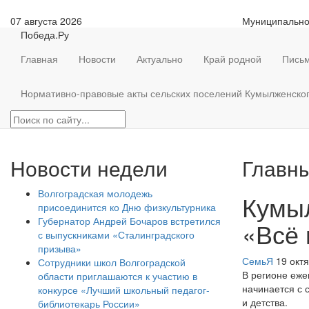
07 августа 2026
Муниципально
Победа.Ру
Главная
Новости
Актуально
Край родной
Письм
Нормативно-правовые акты сельских поселений Кумылженско
Новости недели
Главны
Волгоградская молодежь
Кумыл
присоединится ко Дню физкультурника
Губернатор Андрей Бочаров встретился
«Всё 
с выпускниками «Сталинградского
призыва»
СемьЯ
19 окт
Сотрудники школ Волгоградской
В регионе еже
области приглашаются к участию в
начинается с 
конкурсе «Лучший школьный педагог-
и детства.
библиотекарь России»