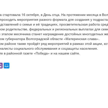
на стартовала 16 октября, в День отца. На протяжении месяца в Во
 проходить мероприятия разного формата для создания у подраст
дставлений о семье и её традициях, просветительская работа сре
ном родительстве, федеральных и региональных выплатах для семе
этапом месячника станет награждение достойных многодетных ж
ом губернатора Волгоградской области «Материнская слава».
м районе также пройдёт ряд мероприятий в рамках этой акции, к
иалисты социального обслуживания и соцзащиты населения.
те в районной газете «Победа» и на нашем сайте.