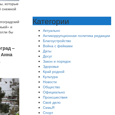
ды, которые
й снежной
Категории
лгоградский
мьей» и
Актуально
могли бы
Антикоррупционная политика редакции
Благоустройство
Война с фейками
град –
Даты
 Анна
Досуг
.
Закон и порядок
Здоровье
Край родной
Культура
Новости
Общество
Официально
Происшествия
Своё дело
СемьЯ
Спорт