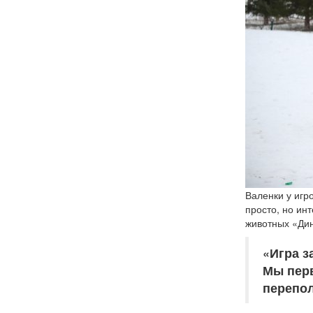
Валенки у игр
просто, но ин
животных «Дин
«Игра з
Мы перв
перепо