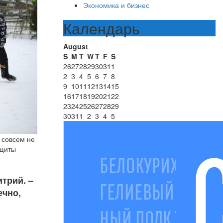
Экономика и бизнес
Календарь
August
S
M
T
W
T
F
S
26
27
28
29
30
31
1
2
3
4
5
6
7
8
9
10
11
12
13
14
15
16
17
18
19
20
21
22
23
24
25
26
27
28
29
30
31
1
2
3
4
5
 совсем не
ащиты
трий. –
ечно,