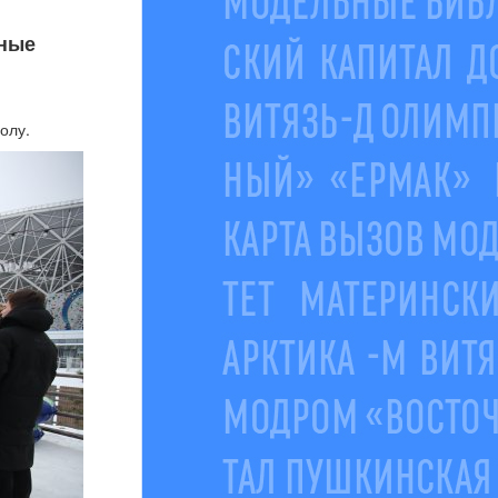
йные
олу.