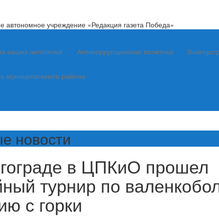
е автономное учреждение «Редакция газета Победа»
а наших читателей
Антикоррупционная политика
Благоуст
го муниципального района
е новости
лгограде в ЦПКиО прошел
ный турнир по валенкобол
ию с горки