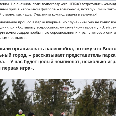
аленки. На снежном поле волгоградского ЦПКиО встретились коман
вный приз в необычном футболе – возможном, пожалуй, лишь тако
ой стране, как наша. Участники команд вышли в валенках!
внование прошло в парке впервые, но случайным оно не было: во
динился к большому всероссийскому семейному проекту «Всей се
ля волгоградцев необычные соревнования и игры, в которых они 
елыми семьями.
или организовать валенкобол, потому что Волго
ный город, – рассказывает представитель парка
а. – У нас будет целый чемпионат, несколько игр
 первая игра».