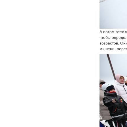
А потом всех 
чтобы определ
возрастов. Он
мишени, перет