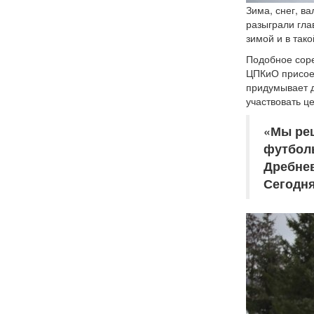
Зима, снег, в
разыграли гла
зимой и в так
Подобное соре
ЦПКиО присое
придумывает д
участвовать ц
«Мы реш
футболь
Дребнев
Сегодня