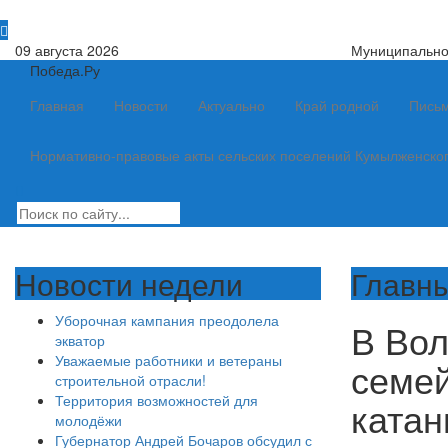
09 августа 2026
Муниципально
Победа.Ру
Главная
Новости
Актуально
Край родной
Письм
Нормативно-правовые акты сельских поселений Кумылженско
Новости недели
Главны
Уборочная кампания преодолела
В Во
экватор
Уважаемые работники и ветераны
семей
строительной отрасли!
Территория возможностей для
катан
молодёжи
Губернатор Андрей Бочаров обсудил с