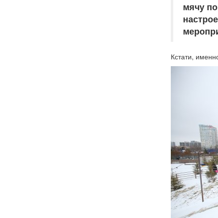
мячу по
настрое
меропри
Кстати, именн