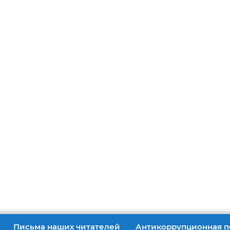
униципальное автономное учреждение «Редакция газета Побед
Письма наших читателей
Антикоррупционная п