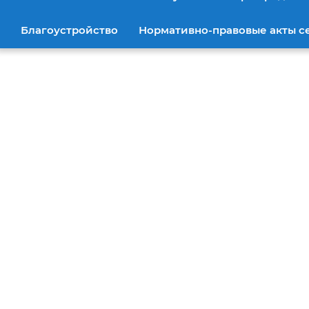
Благоустройство
Нормативно-правовые акты с
Новости недели
Фейк
Волгоградские студенты-
сти
энергетики заключили
холо
контракт с войсками БПЛА
микр
«Ки
Чтобы счастье было у всех
ВОЙНА 
под мирным небом
О чем фе
В России 
микросхем
Волгоградцам дали совет,
со ссылко