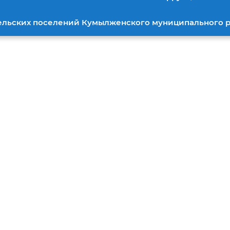
ельских поселений Кумылженского муниципального 
Главные новости
: В России разбирают
ральные машинки и
дильники, чтобы достать отту
осхемы для ракет «Искандер
нжал»
С ФЕЙКАМИ
21 июля, 2023
йк
разбирают стиральные машинки и холодильники, чтобы достать отт
ы для ракет «Искандер» и «Кинжал», сообщают украинские Telegr
й на западные СМИ.