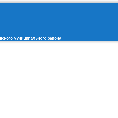
нского муниципального района
Новости недели
Волгоградская молодежь присоединится ко Дню физкул
атор Андрей Бочаров встретился с выпускниками «Сталинг