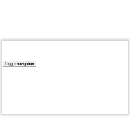
06 августа 2026
Муниципальное автономное учреждение «Редакция газета
Победа»
RSS
ПОБЕДА.РУ
Toggle navigation
Главная
Новости
Актуально
Край родной
Письма наших читателей
Антикоррупционная политика
Благоустройство
Нормативно-правовые акты сельских поселений
Кумылженского муниципального района