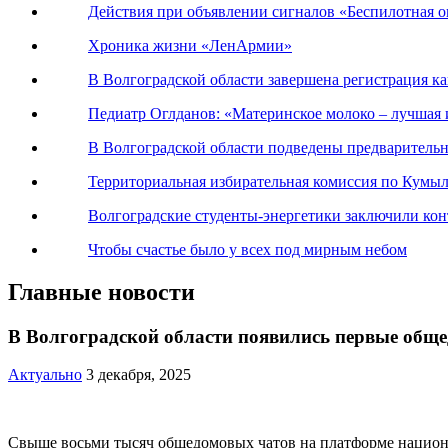
Действия при объявлении сигналов «Беспилотная оп
Хроника жизни «ЛенАрмии»
В Волгоградской области завершена регистрация к
Педиатр Оглданов: «Материнское молоко – лучшая 
В Волгоградской области подведены предваритель
Территориальная избирательная комиссия по Кумы
Волгоградские студенты-энергетики заключили ко
Чтобы счастье было у всех под мирным небом
Главные новости
В Волгоградской области появились первые об
Актуально
3 декабря, 2025
Свыше восьми тысяч общедомовых чатов на платформе национ