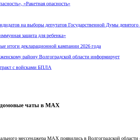
асность», «Ракетная опасность»
андидатов на выборы депутатов Государственной Думы девятого
иммунная защита для ребенка»
ные итоги декларационной кампании 2026 года
лженскому району Волгоградской области информирует
нтракт с войсками БПЛА
щедомовые чаты в МАХ
ального мессенджера МАХ появились в Волгоградской области