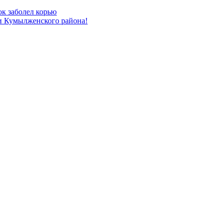
ок заболел корью
и Кумылженского района!