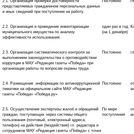
2.1.
Организация проверки достоверности
Постоянно
г
представляемых гражданином персональных данных
и иных сведений при поступлении на работу.
2.2.
Организация и проведение инвентаризации
один раз в год
К
муниципального имущества по анализу
(на 1 декабря)
эффективности использования.
2.3.
Организация систематического контроля за
Постоянно
г
выполнением законодательства о противодействии
коррупции в МАУ
«
Редакция газеты «Победа
»
при
организации работы по вопросам охраны труда
2.4.
Размещение
информации по антикоррупционной
Постоянно
о
тематике на официальном сайте МАУ
«
Редакция
а
газеты «Победа
»
«Победа.ру»
2.5.
Осуществление экспертизы жалоб и обращений
По мере
о
граждан, поступающих через системы общего
поступления
а
пользования (почтовый, электронный адреса,
телефон) на действия (бездействия) гл. редактора и
сотрудников МАУ
«
Редакция газеты «Победа
»
с точки