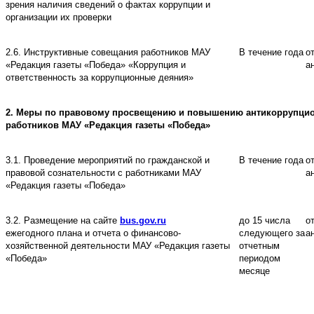
зрения наличия сведений о фактах коррупции и
организации их проверки
2.6.
Инструктивные совещания работников МАУ
В течение года
о
«
Редакция газеты «Победа
»
«
Коррупция и
а
ответственность за коррупционные деяния
»
2
.
Меры по правовому просвещению и повышению антикоррупцио
работников МАУ
«
Редакция газеты «Победа
»
3.1.
Проведение мероприятий по гражданской и
В течение года
о
правовой сознательности с работниками МАУ
а
«
Редакция газеты «Победа
»
3.2.
Размещение на сайте
bus.gov.ru
до 15 числа
о
ежегодного плана и отчета о финансово-
следующего за
а
хозяйственной деятельности МАУ
«
Редакция газеты
отчетным
«Победа
»
периодом
месяце