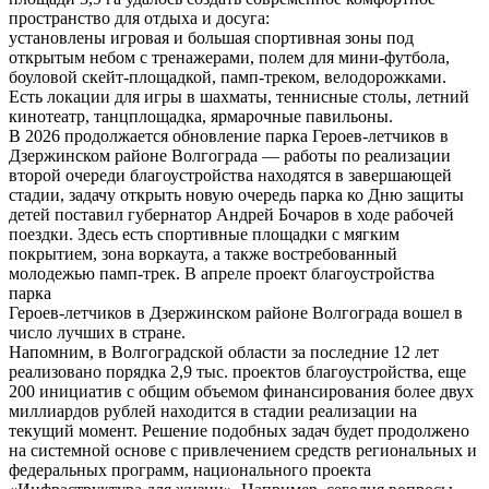
пространство для отдыха и досуга:
установлены игровая и большая спортивная зоны под
открытым небом с тренажерами, полем для мини-футбола,
боуловой скейт-площадкой, памп-треком, велодорожками.
Есть локации для игры в шахматы, теннисные столы, летний
кинотеатр, танцплощадка, ярмарочные павильоны.
В 2026 продолжается обновление парка Героев-летчиков в
Дзержинском районе Волгограда — работы по реализации
второй очереди благоустройства находятся в завершающей
стадии, задачу открыть новую очередь парка ко Дню защиты
детей поставил губернатор Андрей Бочаров в ходе рабочей
поездки. Здесь есть спортивные площадки с мягким
покрытием, зона воркаута, а также востребованный
молодежью памп-трек. В апреле проект благоустройства
парка
Героев-летчиков в Дзержинском районе Волгограда вошел в
число лучших в стране.
Напомним, в Волгоградской области за последние 12 лет
реализовано порядка 2,9 тыс. проектов благоустройства, еще
200 инициатив с общим объемом финансирования более двух
миллиардов рублей находится в стадии реализации на
текущий момент. Решение подобных задач будет продолжено
на системной основе с привлечением средств региональных и
федеральных программ, национального проекта