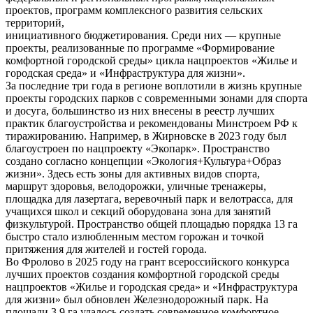
проектов, программ комплексного развития сельских
территорий,
инициативного бюджетирования. Среди них — крупные
проекты, реализованные по программе «Формирование
комфортной городской среды» цикла нацпроектов «Жилье и
городская среда» и «Инфраструктура для жизни».
За последние три года в регионе воплотили в жизнь крупные
проекты городских парков с современными зонами для спорта
и досуга, большинство из них внесены в реестр лучших
практик благоустройства и рекомендованы Минстроем РФ к
тиражированию. Например, в Жирновске в 2023 году был
благоустроен по нацпроекту «Экопарк». Пространство
создано согласно концепции «Экология+Культура+Образ
жизни». Здесь есть зоны для активных видов спорта,
маршрут здоровья, велодорожки, уличные тренажеры,
площадка для лазертага, веревочный парк и велотрасса, для
учащихся школ и секций оборудована зона для занятий
физкультурой. Пространство общей площадью порядка 13 га
быстро стало излюбленным местом горожан и точкой
притяжения для жителей и гостей города.
Во Фролово в 2025 году на грант всероссийского конкурса
лучших проектов создания комфортной городской среды
нацпроектов «Жилье и городская среда» и «Инфраструктура
для жизни» был обновлен Железнодорожный парк. На
площади 3,9 га удалось создать современное комфортное