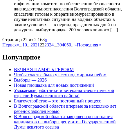
информации комитета по обеспечению безопасности
жизнедеятельностинаселения Волгоградской области,
спасатели готовы к оперативномуреагированию в
случае нештатных ситуаций на водных объектах в
зимнихусловиях — в период праздничных дней на
дежурства выйдут порядка 200 человекличного […]
Страница 22 из 2 168
«
Первая
«
...
10
...
20
21
22
23
24
...
30
40
50
...
»
Последняя »
Популярное
ВЕЧНАЯ ПАМЯТЬ ГЕРОЯМ
Чтобы счастье было у всех под мирным небом
Выборы — 2026
Новая площадка для новых достижений
Уважаемые работники и ветераны энергетической
отрасли Кумылженского района!
Благоустройство – это постоянный процесс
В Волгоградской области впервые за несколько лет
ребёнок заболел корью
В Волгоградской области завершена регистрация
кандидатов на выборы депутатов Государственной
Думы девятого созыва