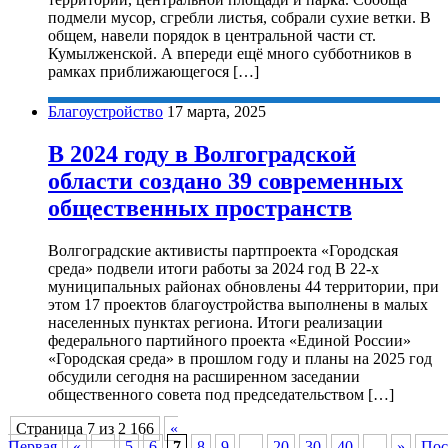
подмели мусор, сгребли листья, собрали сухие ветки. В
общем, навели порядок в центральной части ст.
Кумылженской. А впереди ещё много субботников в
рамках приближающегося […]
Благоустройство
17 марта, 2025
В 2024 году в Волгоградской
области создано 39 современных
общественных пространств
Волгоградские активисты партпроекта «Городская
среда» подвели итоги работы за 2024 год В 22-х
муниципальных районах обновлены 44 территории, при
этом 17 проектов благоустройства выполнены в малых
населенных пунктах региона. Итоги реализации
федерального партийного проекта «Единой России»
«Городская среда» в прошлом году и планы на 2025 год
обсудили сегодня на расширенном заседании
общественного совета под председательством […]
Страница 7 из 2 166
«
Первая
«
...
5
6
7
8
9
...
20
30
40
...
»
Пос